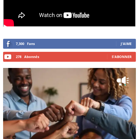
7,300
Fans
J'AIME
278
Abonnés
S'ABONNER