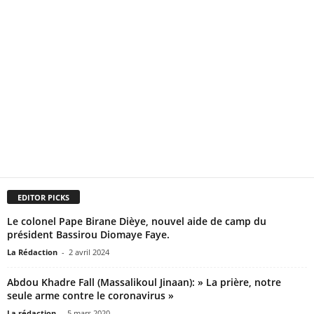
EDITOR PICKS
Le colonel Pape Birane Dièye, nouvel aide de camp du
président Bassirou Diomaye Faye.
La Rédaction
-
2 avril 2024
Abdou Khadre Fall (Massalikoul Jinaan): » La prière, notre
seule arme contre le coronavirus »
La rédaction
-
5 mars 2020