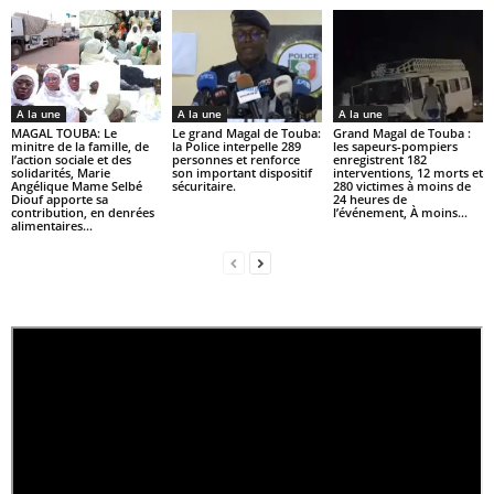
A la une
A la une
A la une
MAGAL TOUBA: Le
Le grand Magal de Touba:
Grand Magal de Touba :
minitre de la famille, de
la Police interpelle 289
les sapeurs-pompiers
l’action sociale et des
personnes et renforce
enregistrent 182
solidarités, Marie
son important dispositif
interventions, 12 morts et
Angélique Mame Selbé
sécuritaire.
280 victimes à moins de
Diouf apporte sa
24 heures de
contribution, en denrées
l’événement, À moins...
alimentaires...