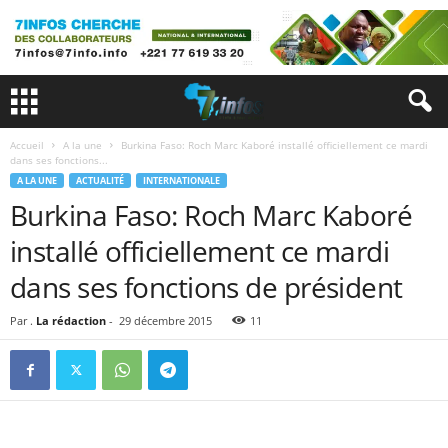
Accueil
A la une
Burkina Faso: Roch Marc Kaboré installé officiellement ce mardi
dans ses fonctions...
A LA UNE
ACTUALITÉ
INTERNATIONALE
Burkina Faso: Roch Marc Kaboré
installé officiellement ce mardi
dans ses fonctions de président
Par .
La rédaction
-
29 décembre 2015
11