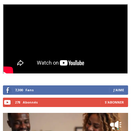
7,300
Fans
J'AIME
278
Abonnés
S'ABONNER