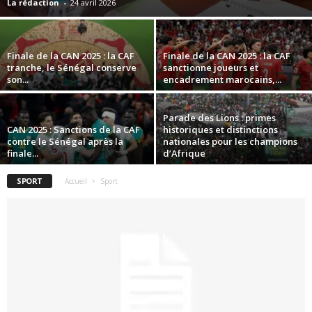
La rédaction
-
24 avril 2026
Finale de la CAN 2025 : la CAF
Finale de la CAN 2025 : la CAF
tranche, le Sénégal conserve
sanctionne joueurs et
son...
encadrement marocains,...
Parade des Lions : primes
CAN 2025 : Sanctions de la CAF
historiques et distinctions
contre le Sénégal après la
nationales pour les champions
finale...
d’Afrique
SPORT
Accueil
Sport