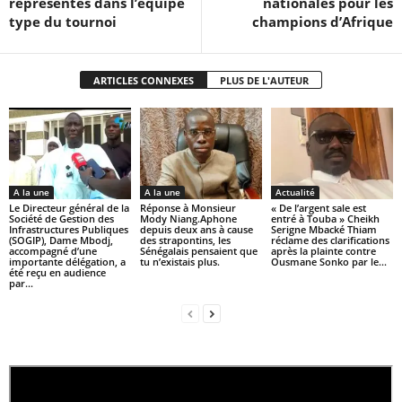
représentés dans l’équipe
nationales pour les
type du tournoi
champions d’Afrique
ARTICLES CONNEXES
PLUS DE L'AUTEUR
A la une
A la une
Actualité
Le Directeur général de la
Réponse à Monsieur
« De l’argent sale est
Société de Gestion des
Mody Niang.Aphone
entré à Touba » Cheikh
Infrastructures Publiques
depuis deux ans à cause
Serigne Mbacké Thiam
(SOGIP), Dame Mbodj,
des strapontins, les
réclame des clarifications
accompagné d’une
Sénégalais pensaient que
après la plainte contre
importante délégation, a
tu n’existais plus.
Ousmane Sonko par le...
été reçu en audience
par...