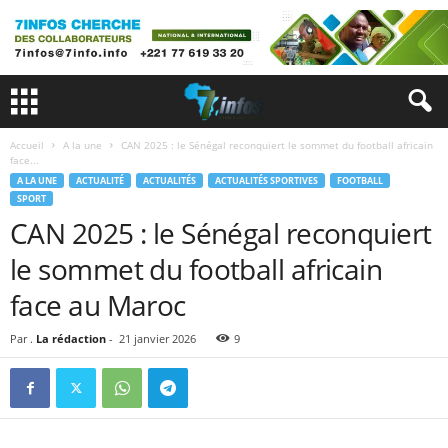
Accueil
A la une
CAN 2025 : le Sénégal reconquiert le sommet du football africain
face...
A LA UNE
ACTUALITÉ
ACTUALITÉS
ACTUALITÉS SPORTIVES
FOOTBALL
SPORT
CAN 2025 : le Sénégal reconquiert
le sommet du football africain
face au Maroc
Par .
La rédaction
-
21 janvier 2026
9