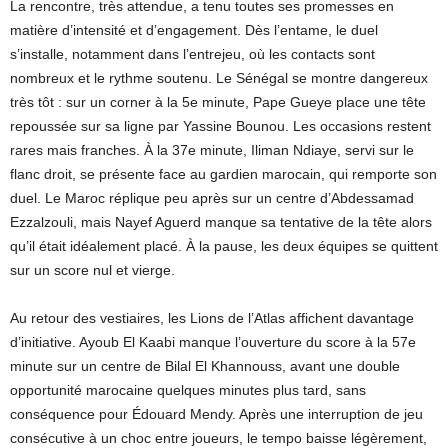
La rencontre, très attendue, a tenu toutes ses promesses en
matière d’intensité et d’engagement. Dès l’entame, le duel
s’installe, notamment dans l’entrejeu, où les contacts sont
nombreux et le rythme soutenu. Le Sénégal se montre dangereux
très tôt : sur un corner à la 5e minute, Pape Gueye place une tête
repoussée sur sa ligne par Yassine Bounou. Les occasions restent
rares mais franches. À la 37e minute, Iliman Ndiaye, servi sur le
flanc droit, se présente face au gardien marocain, qui remporte son
duel. Le Maroc réplique peu après sur un centre d’Abdessamad
Ezzalzouli, mais Nayef Aguerd manque sa tentative de la tête alors
qu’il était idéalement placé. À la pause, les deux équipes se quittent
sur un score nul et vierge.
Au retour des vestiaires, les Lions de l’Atlas affichent davantage
d’initiative. Ayoub El Kaabi manque l’ouverture du score à la 57e
minute sur un centre de Bilal El Khannouss, avant une double
opportunité marocaine quelques minutes plus tard, sans
conséquence pour Édouard Mendy. Après une interruption de jeu
consécutive à un choc entre joueurs, le tempo baisse légèrement,