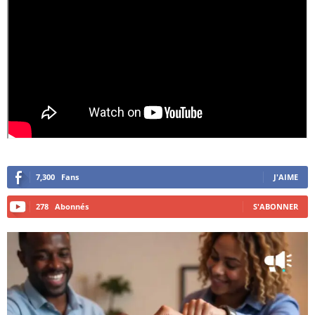
7,300
Fans
J'AIME
278
Abonnés
S'ABONNER