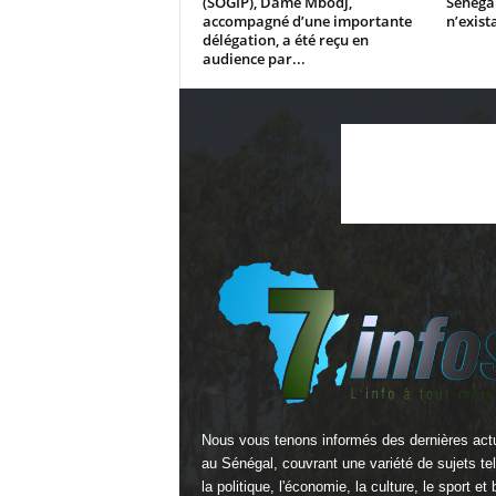
(SOGIP), Dame Mbodj,
Sénégal
accompagné d’une importante
n’exista
délégation, a été reçu en
audience par...
Nous vous tenons informés des dernières actu
au Sénégal, couvrant une variété de sujets te
la politique, l'économie, la culture, le sport et 