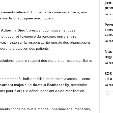
Just
pron
dicaments relèvent d’un véritable crime organisé », avait
La ré
voir la loi appliquée avec rigueur.
Perm
cons
r Adiouma Diouf
, président du mouvement des
cand
longueur et l’exigence du parcours universitaire
La ré
avait insisté sur la responsabilité morale des pharmaciens,
ure la protection des patients.
Nauf
migr
pulations, dans le respect des valeurs de responsabilité et
La ré
SOS 
, il 
otamment à l’indisponibilité de certains avocats — cette
La ré
ournant majeur
. Le
docteur Boubacar Sy
, secrétaire
rts pour élargir le débat, appelant à une mobilisation
dicaments concerne tout le monde : pharmaciens, médecins,