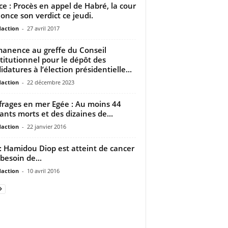
ice : Procès en appel de Habré, la cour
once son verdict ce jeudi.
daction
-
27 avril 2017
anence au greffe du Conseil
titutionnel pour le dépôt des
idatures à l’élection présidentielle...
daction
-
22 décembre 2023
rages en mer Egée : Au moins 44
ants morts et des dizaines de...
daction
-
22 janvier 2016
: Hamidou Diop est atteint de cancer
a besoin de...
daction
-
10 avril 2016