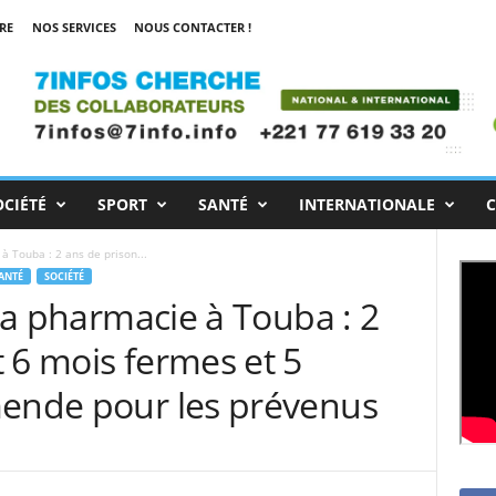
RE
NOS SERVICES
NOUS CONTACTER !
OCIÉTÉ
SPORT
SANTÉ
INTERNATIONALE
C
 à Touba : 2 ans de prison...
ANTÉ
SOCIÉTÉ
 la pharmacie à Touba : 2
 6 mois fermes et 5
mende pour les prévenus