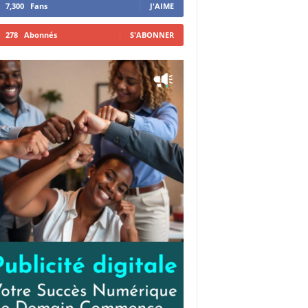
7,300
Fans
J'AIME
278
Abonnés
S'ABONNER