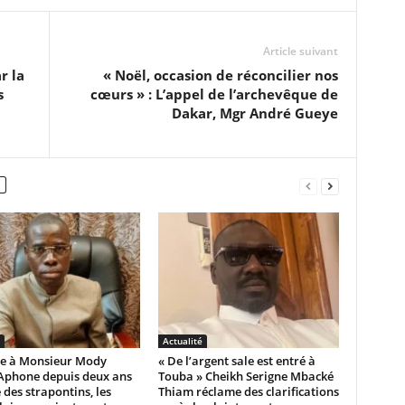
Article suivant
r la
« Noël, occasion de réconcilier nos
s
cœurs » : L’appel de l’archevêque de
Dakar, Mgr André Gueye
Actualité
e à Monsieur Mody
« De l’argent sale est entré à
Aphone depuis deux ans
Touba » Cheikh Serigne Mbacké
 des strapontins, les
Thiam réclame des clarifications