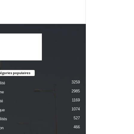
égories populaires
3259
ité
2985
une
1169
té
1074
que
527
lités
466
on