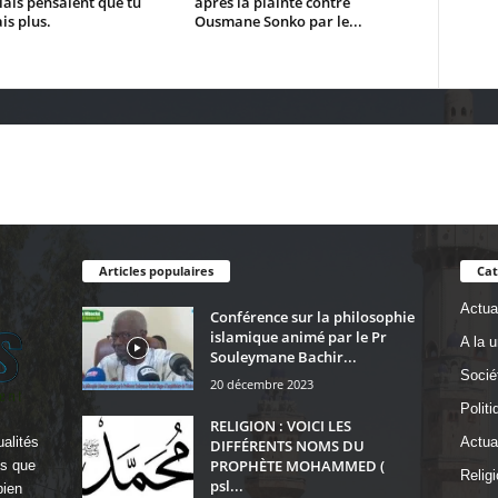
ais pensaient que tu
après la plainte contre
is plus.
Ousmane Sonko par le...
Articles populaires
Cat
Actual
Conférence sur la philosophie
islamique animé par le Pr
A la 
Souleymane Bachir...
Socié
20 décembre 2023
Politi
RELIGION : VOICI LES
alités
Actua
DIFFÉRENTS NOMS DU
PROPHÈTE MOHAMMED (
ls que
Religi
psl...
bien