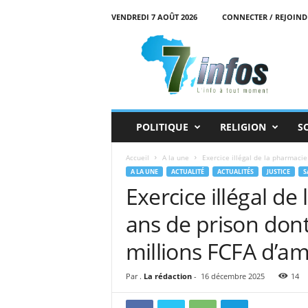
VENDREDI 7 AOÛT 2026
CONNECTER / REJOIND
7
i
n
f
o
s
POLITIQUE
RELIGION
S
Accueil
A la une
Exercice illégal de la pharmacie
A LA UNE
ACTUALITÉ
ACTUALITÉS
JUSTICE
S
Exercice illégal de
ans de prison dont
millions FCFA d’a
Par .
La rédaction
-
16 décembre 2025
14