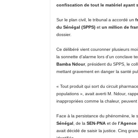
confiscation de tout le matériel ayant 
Sur le plan civil, le tribunal a accordé un
f
du Sénégal (SPPS)
et
un million de fr
dossier.
Ce délibéré vient couronner plusieurs moi
la sonnette d’alarme lors d’un conclave t
Bamba Ndour
, président du SPPS, le coll
mettant gravement en danger la santé pub
« Tout produit qui sort du circuit pharmac
populations », avait averti M. Ndour, rap
inappropriées comme la chaleur, peuvent p
Face à la persistance du phénomène, le s
Sénégal
, de la
SEN-PNA
et de
l’Agence
avait décidé de saisir la justice. Cinq gra