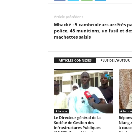
Article précédent
Mbacké : 5 cambrioleurs arrêtés pa
police, 48 munitions, un fusil et de
machettes saisis
ARTICLES CONNEXES
PLUS DE L'AUTEUR
A la une
A la une
Le Directeur général de la
Répons
Société de Gestion des
Niang.
Infrastructures Publiques
à cause