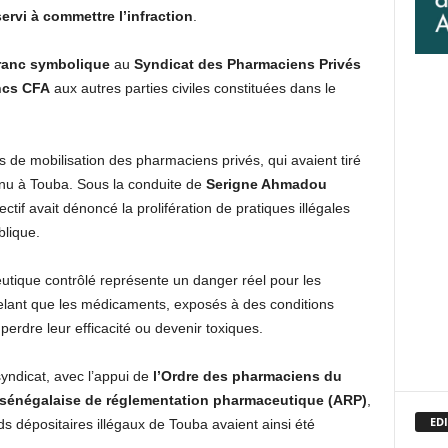
servi à commettre l’infraction
.
ranc symbolique
au
Syndicat des Pharmaciens Privés
ancs CFA
aux autres parties civiles constituées dans le
s de mobilisation des pharmaciens privés, qui avaient tiré
enu à Touba. Sous la conduite de
Serigne Ahmadou
ectif avait dénoncé la prolifération de pratiques illégales
lique.
eutique contrôlé représente un danger réel pour les
pelant que les médicaments, exposés à des conditions
erdre leur efficacité ou devenir toxiques.
yndicat, avec l’appui de
l’Ordre des pharmaciens du
 sénégalaise de réglementation pharmaceutique (ARP)
,
EDI
nds dépositaires illégaux de Touba avaient ainsi été