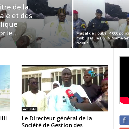
re de la
iale et des
élique
rte...
Magal de Touba : 4 000 polic
mobilisés, le DGPN Mame S
Ndour...
Actualité
lli
Le Directeur général de la
Société de Gestion des