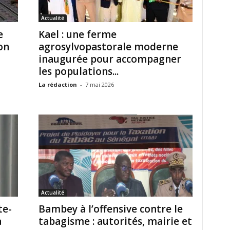
Actualité
e
Kael : une ferme
on
agrosylvopastorale moderne
inaugurée pour accompagner
les populations...
La rédaction
-
7 mai 2026
Actualité
te-
Bambey à l’offensive contre le
a
tabagisme : autorités, mairie et