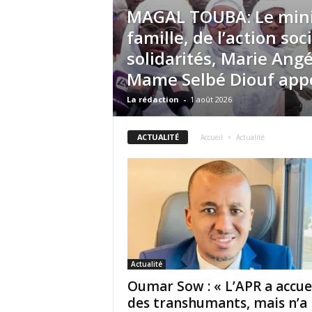
MAGAL TOUBA: Le minit
famille, de l’action soc
solidarités, Marie Ang
Mame Selbé Diouf appo
La rédaction
-
1 août 2026
ACTUALITÉ
Accueil
Actualité
Actualité
Oumar Sow : « L’APR a accuei
des transhumants, mais n’a