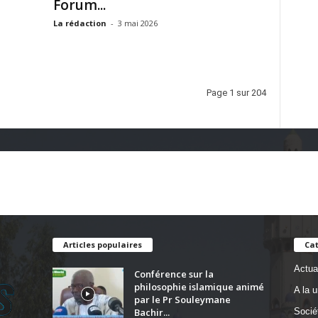
Forum...
La rédaction
-
3 mai 2026
Page 1 sur 204
Articles populaires
Cat
Actual
Conférence sur la
philosophie islamique animé
A la 
par le Pr Souleymane
Bachir...
Socié