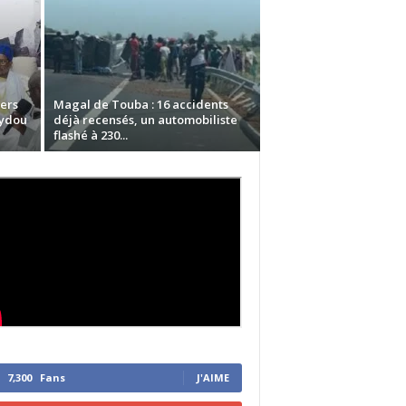
iers
Magal de Touba : 16 accidents
eydou
déjà recensés, un automobiliste
flashé à 230...
7,300
Fans
J'AIME