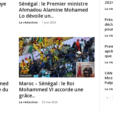
202
aye
Sénégal : le Premier ministre
Ahmadou Alamine Mohamed
La ré
Lo dévoile un...
Prés
La rédaction
-
1 juin 2026
décl
pour
La ré
Prem
aprè
que 
La ré
CAN 
Actualité
Moza
Palp
med
Maroc – Sénégal : le Roi
e du
Mohammed VI accorde une
La ré
grâce...
La rédaction
-
23 mai 2026