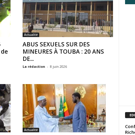
Actualité
6
ABUS SEXUELS SUR DES
 de
MINEURES À TOUBA : 20 ANS
DE...
La rédaction
-
8 juin 2026
ED
Conf
Actualité
Rich