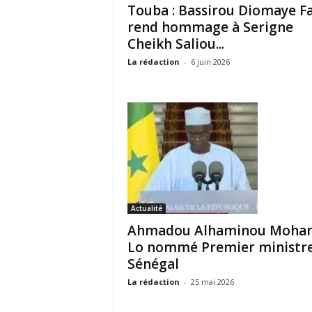
Touba : Bassirou Diomaye F
rend hommage à Serigne
Cheikh Saliou...
La rédaction
-
6 juin 2026
Actualité
Ahmadou Alhaminou Moha
Lo nommé Premier ministr
Sénégal
La rédaction
-
25 mai 2026