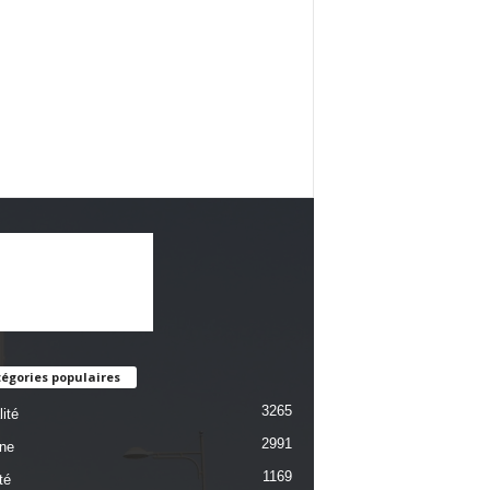
égories populaires
3265
ité
2991
une
1169
té