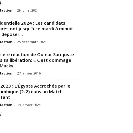
4
daction
-
29 juillet 2024
identielle 2024 : Les candidats
arés ont jusqu’à ce mardi à minuit
 déposer...
daction
-
25 décembre 2023
ière réaction de Oumar Sarr juste
s sa libération: « C’est dommage
Macky...
daction
-
27 janvier 2016
2023 : L’Égypte Accrochée par le
mbique (2-2) dans un Match
itant
daction
-
14 janvier 2024