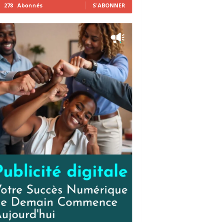
278
Abonnés
S'ABONNER