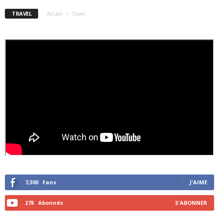
TRAVEL
Accueil
Travel
7,300
Fans
J'AIME
278
Abonnés
S'ABONNER