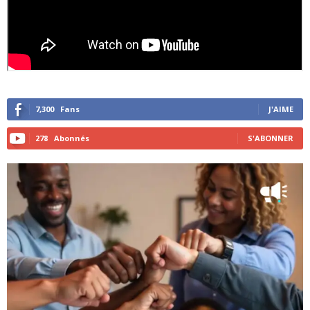
7,300
Fans
J'AIME
278
Abonnés
S'ABONNER