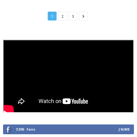
1
2
3
7,300
Fans
J'AIME