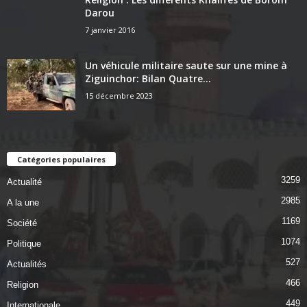
Darou
7 janvier 2016
Un véhicule militaire saute sur une mine à
Ziguinchor: Bilan Quatre...
15 décembre 2023
Catégories populaires
3259
Actualité
2985
A la une
1169
Société
1074
Politique
527
Actualités
466
Religion
449
Internationale