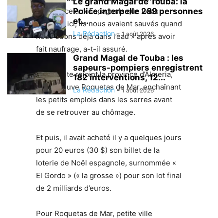
Le grand Magal de Touba: la
c’est grâce aux Espagnols que nous
Police interpelle 289 personnes
et...
sommes ici, ils nous avaient sauvés quand
La Rédaction
-
1 août 2026
nous étions déjà dans l’eau » après avoir
fait naufrage, a-t-il assuré.
Grand Magal de Touba : les
sapeurs-pompiers enregistrent
Il a ensuite rejoint la province d’Almeria,
182 interventions, 12...
où se trouve Roquetas de Mar, enchaînant
La Rédaction
-
1 août 2026
les petits emplois dans les serres avant
de se retrouver au chômage.
Et puis, il avait acheté il y a quelques jours
pour 20 euros (30 $) son billet de la
loterie de Noël espagnole, surnommée «
El Gordo » (« la grosse ») pour son lot final
de 2 milliards d’euros.
Pour Roquetas de Mar, petite ville