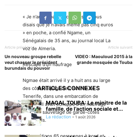
« Je n’arrive pas à y croire, si je vous
disais que je n’avais même pas cinq euros
» en poche, a confié Ngame, un
Sénégalais de 35 ans, au journal local La
Article précédent
Article suivant
voz de Almeria.
Un nouveau groupe rebelle
VIDEO : Maouloud 2015 à la
veut chasser le président
grande mosquée de Touba
Rescapé d’un naufrage
burundais du pouvoir
Ngmae était arrivé il y a huit ans au large
ARTICLES CONNEXES
des côtes espagnoles, sur l’île de
Tenerife, dans une embarcation de
MAGAL TOUBA: Le minitre de la
fortune. Il avait échappé à un naufrage
famille, de l’action sociale et...
grâce au sauvetage de garde-côtes
La rédaction
-
1 août 2026
espagnols.
« Nous étions 65 personnes à bord et