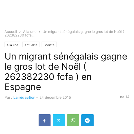
Accueil
A la une
Un migrant sénégalais gagne le gros lot de Noël (
262382230 fcfa...
A la une
Actualité
Société
Un migrant sénégalais gagne
le gros lot de Noël (
262382230 fcfa ) en
Espagne
14
Par .
La rédaction
-
24 décembre 2015