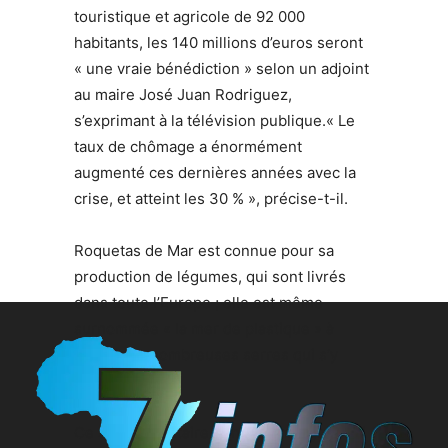
touristique et agricole de 92 000
habitants, les 140 millions d’euros seront
« une vraie bénédiction » selon un adjoint
au maire José Juan Rodriguez,
s’exprimant à la télévision publique.« Le
taux de chômage a énormément
augmenté ces dernières années avec la
crise, et atteint les 30 % », précise-t-il.
Roquetas de Mar est connue pour sa
production de légumes, qui sont livrés
dans toute l’Europe ; elle est même
surnommée « la mer de plastique » à
cause des nombreuses serres qui s’y
trouvent.
Ce sont majoritairement les immigrés qui