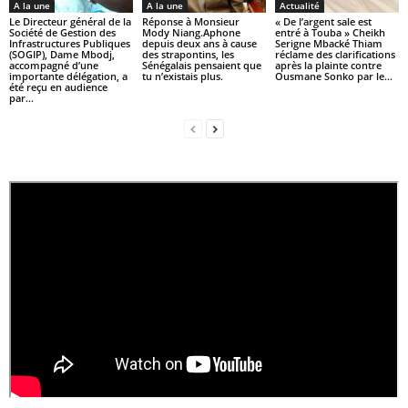
A la une
A la une
Actualité
Le Directeur général de la
Réponse à Monsieur
« De l’argent sale est
Société de Gestion des
Mody Niang.Aphone
entré à Touba » Cheikh
Infrastructures Publiques
depuis deux ans à cause
Serigne Mbacké Thiam
(SOGIP), Dame Mbodj,
des strapontins, les
réclame des clarifications
accompagné d’une
Sénégalais pensaient que
après la plainte contre
importante délégation, a
tu n’existais plus.
Ousmane Sonko par le...
été reçu en audience
par...