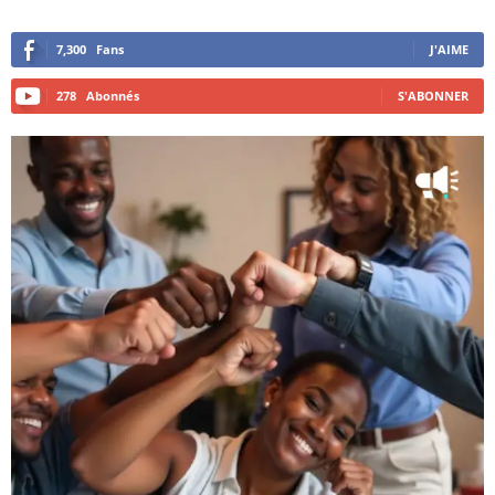
7,300
Fans
J'AIME
278
Abonnés
S'ABONNER