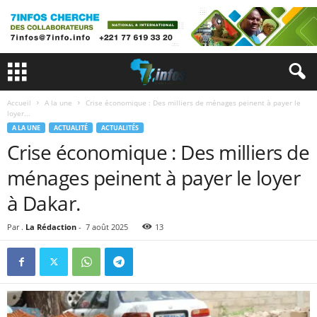
Accueil
A la une
Crise économique : Des milliers de ménages peinent à payer le
loyer...
A LA UNE
ACTUALITÉ
ACTUALITÉS
Crise économique : Des milliers de
ménages peinent à payer le loyer
à Dakar.
Par .
La Rédaction
-
7 août 2025
13