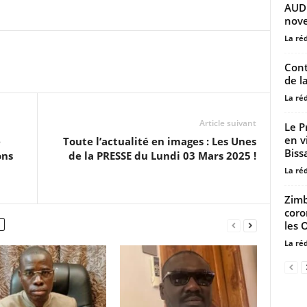
AUDI
nove
La ré
Cont
de l
La ré
Article suivant
Le P
en v
é
Toute l’actualité en images : Les Unes
Biss
ons
de la PRESSE du Lundi 03 Mars 2025 !
La ré
Zimb
coro
les 
La ré