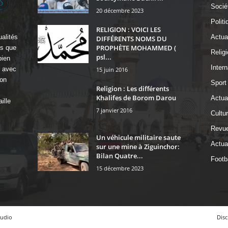
Socié
20 décembre 2023
Politi
RELIGION : VOICI LES
alités
Actua
DIFFÉRENTS NOMS DU
PROPHÈTE MOHAMMED (
ls que
Religi
psl...
bien
Intern
r avec
15 juin 2016
on
Sport
Religion : Les différents
Khalifes de Borom Darou
Actual
ille
7 janvier 2016
Cultu
Revue
Un véhicule militaire saute
Actual
sur une mine à Ziguinchor:
Bilan Quatre...
Footba
15 décembre 2023
tudio
Disc