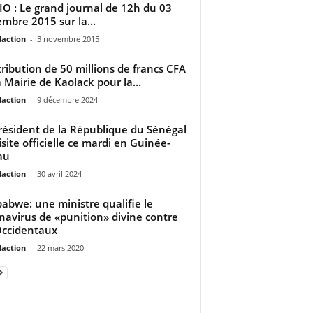
O : Le grand journal de 12h du 03
mbre 2015 sur la...
daction
-
3 novembre 2015
ribution de 50 millions de francs CFA
a Mairie de Kaolack pour la...
daction
-
9 décembre 2024
résident de la République du Sénégal
isite officielle ce mardi en Guinée-
au
daction
-
30 avril 2024
abwe: une ministre qualifie le
navirus de «punition» divine contre
Occidentaux
daction
-
22 mars 2020