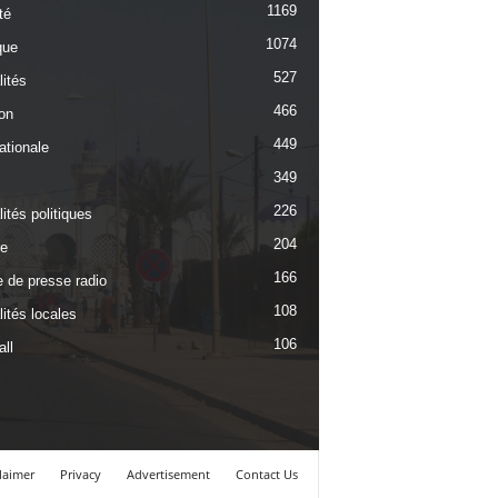
1169
té
1074
que
527
lités
466
on
449
ationale
349
226
ités politiques
204
re
166
 de presse radio
108
ités locales
106
ll
laimer
Privacy
Advertisement
Contact Us