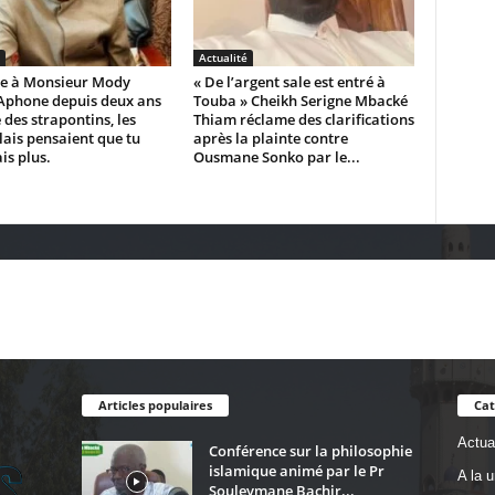
Actualité
e à Monsieur Mody
« De l’argent sale est entré à
Aphone depuis deux ans
Touba » Cheikh Serigne Mbacké
 des strapontins, les
Thiam réclame des clarifications
ais pensaient que tu
après la plainte contre
is plus.
Ousmane Sonko par le...
Articles populaires
Cat
Actual
Conférence sur la philosophie
islamique animé par le Pr
A la 
Souleymane Bachir...