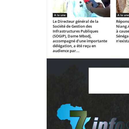
A la une
A la une
Le Directeur général de la
Répons
Société de Gestion des
Niang.
Infrastructures Publiques
à cause
(SOGIP), Dame Mbodj,
Sénégal
accompagné d’une importante
n’exista
délégation, a été reçu en
audience par...