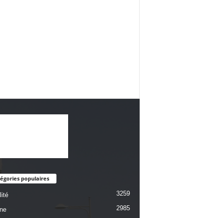
égories populaires
3259
ité
2985
une