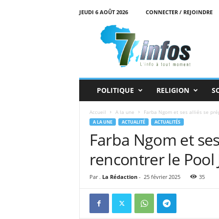
JEUDI 6 AOÛT 2026
CONNECTER / REJOINDRE
7
i
n
f
o
s
POLITIQUE
RELIGION
S
Accueil
A la une
Farba Ngom et ses alliés se prép
A LA UNE
ACTUALITÉ
ACTUALITÉS
Farba Ngom et ses 
rencontrer le Pool 
Par .
La Rédaction
-
25 février 2025
35