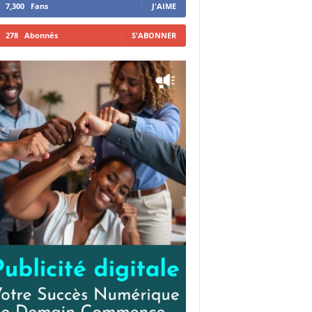
7,300
Fans
J'AIME
278
Abonnés
S'ABONNER