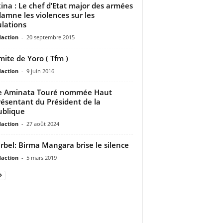
ina : Le chef d’Etat major des armées
amne les violences sur les
lations
daction
-
20 septembre 2015
ite de Yoro ( Tfm )
daction
-
9 juin 2016
 Aminata Touré nommée Haut
ésentant du Président de la
blique
daction
-
27 août 2024
rbel: Birma Mangara brise le silence
daction
-
5 mars 2019