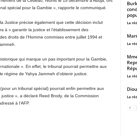
rnement de la Cedeao, réunis le 15 décembre à Abuja, ont
Burk
ribunal spécial pour la Gambie », rapporte le communiqué.
cond
popu
la Justice précise également que cette décision inclut
La ré
ra à « garantir la justice et l’établissement des
Marm
 des droits de l’Homme commises entre juillet 1994 et
La ré
 Jammeh.
Mme
istorique qui marque un pas important pour la Gambie,
Repr
nationale ». En effet, le tribunal pourrait permettre aux
Répu
le régime de Yahya Jammeh d’obtenir justice.
La ré
Diou
pour un tribunal spécial) pourrait enfin permettre aux
justice », a déclaré Reed Brody, de la Commission
La ré
adressé à l’AFP.