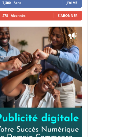
7,300
Fans
J'AIME
278
Abonnés
S'ABONNER