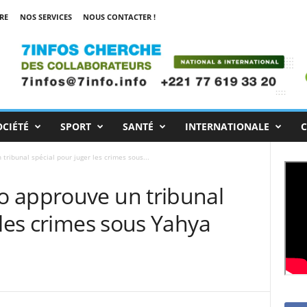
RE
NOS SERVICES
NOUS CONTACTER !
OCIÉTÉ
SPORT
SANTÉ
INTERNATIONALE
C
ribunal spécial pour juger les crimes sous...
 approuve un tribunal
 les crimes sous Yahya