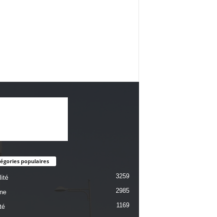
égories populaires
3259
ité
2985
une
1169
té