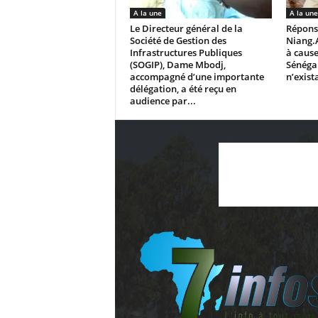
A la une
A la une
Le Directeur général de la
Répons
Société de Gestion des
Niang.
Infrastructures Publiques
à cause
(SOGIP), Dame Mbodj,
Sénégal
accompagné d’une importante
n’exista
délégation, a été reçu en
audience par...