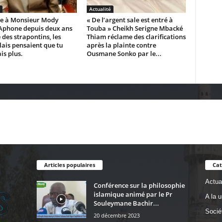
Actualité
e à Monsieur Mody
« De l’argent sale est entré à
Aphone depuis deux ans
Touba » Cheikh Serigne Mbacké
 des strapontins, les
Thiam réclame des clarifications
ais pensaient que tu
après la plainte contre
is plus.
Ousmane Sonko par le...
Articles populaires
Cat
Actual
Conférence sur la philosophie
islamique animé par le Pr
A la 
Souleymane Bachir...
Socié
20 décembre 2023