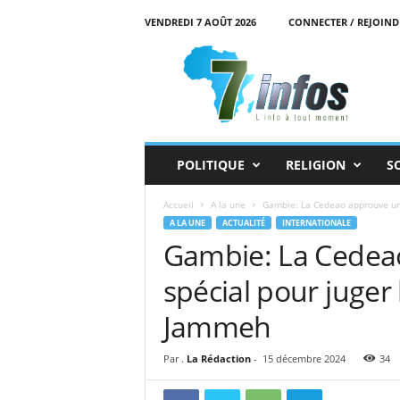
VENDREDI 7 AOÛT 2026
CONNECTER / REJOIND
7
i
n
f
o
s
POLITIQUE
RELIGION
S
Accueil
A la une
Gambie: La Cedeao approuve un t
A LA UNE
ACTUALITÉ
INTERNATIONALE
Gambie: La Cedeao
spécial pour juger
Jammeh
Par .
La Rédaction
-
15 décembre 2024
34