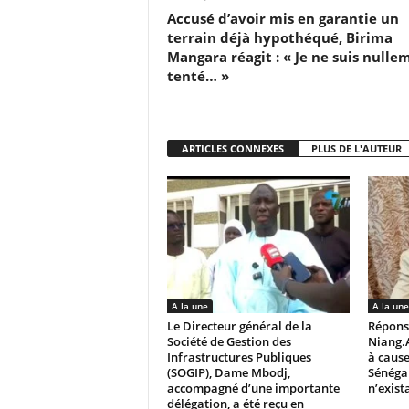
Accusé d’avoir mis en garantie un
terrain déjà hypothéqué, Birima
Mangara réagit : « Je ne suis nulle
tenté… »
ARTICLES CONNEXES
PLUS DE L'AUTEUR
A la une
A la une
Le Directeur général de la
Répons
Société de Gestion des
Niang.
Infrastructures Publiques
à cause
(SOGIP), Dame Mbodj,
Sénégal
accompagné d’une importante
n’exista
délégation, a été reçu en