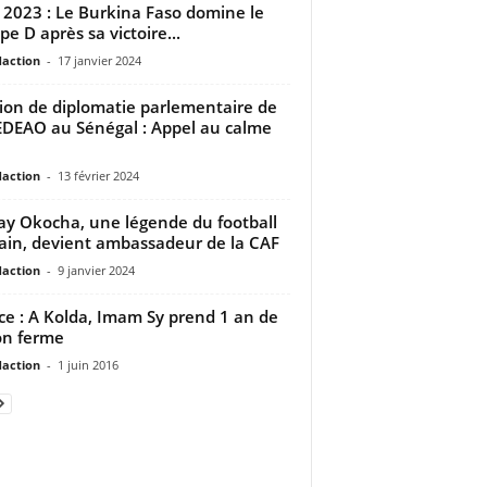
2023 : Le Burkina Faso domine le
pe D après sa victoire...
daction
-
17 janvier 2024
ion de diplomatie parlementaire de
EDEAO au Sénégal : Appel au calme
daction
-
13 février 2024
Jay Okocha, une légende du football
cain, devient ambassadeur de la CAF
daction
-
9 janvier 2024
ice : A Kolda, Imam Sy prend 1 an de
on ferme
daction
-
1 juin 2016