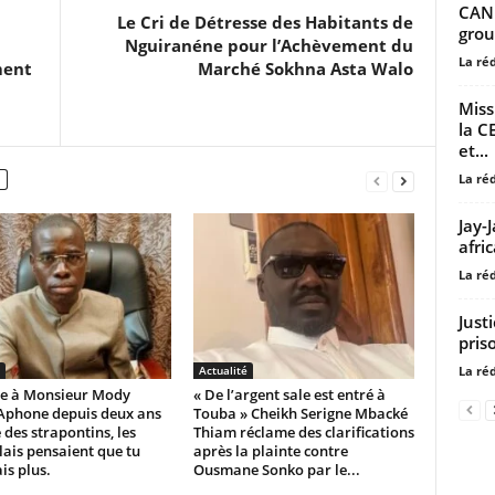
CAN 
Le Cri de Détresse des Habitants de
grou
Nguiranéne pour l’Achèvement du
La ré
ment
Marché Sokhna Asta Walo
Miss
la C
et...
La ré
Jay-
afri
La ré
Just
pris
La ré
Actualité
e à Monsieur Mody
« De l’argent sale est entré à
Aphone depuis deux ans
Touba » Cheikh Serigne Mbacké
 des strapontins, les
Thiam réclame des clarifications
ais pensaient que tu
après la plainte contre
is plus.
Ousmane Sonko par le...