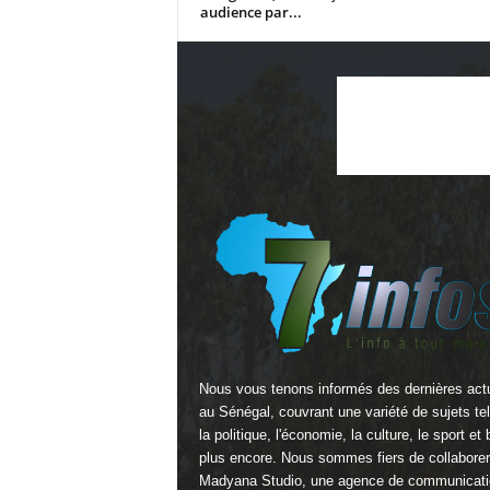
audience par...
Nous vous tenons informés des dernières actu
au Sénégal, couvrant une variété de sujets te
la politique, l'économie, la culture, le sport et 
plus encore. Nous sommes fiers de collabore
Madyana Studio
, une agence de communicati