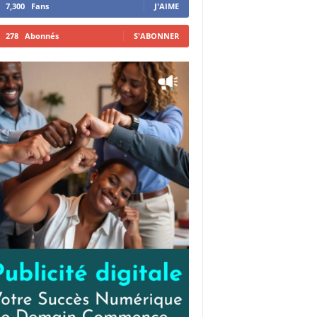
7,300
Fans
J'AIME
278
Abonnés
S'ABONNER