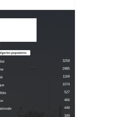
égories populaires
3259
ité
2985
une
1169
té
1074
que
527
lités
466
on
449
ationale
349