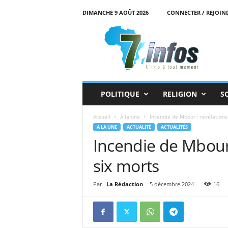
DIMANCHE 9 AOÛT 2026
CONNECTER / REJOIN
7
i
n
f
o
s
POLITIQUE
RELIGION
S
Accueil
A la une
Incendie de Mbour : révélations 
A LA UNE
ACTUALITÉ
ACTUALITÉS
Incendie de Mbour 
six morts
Par .
La Rédaction
-
5 décembre 2024
16