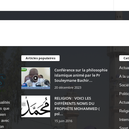
Articles populaires
Cat
Actual
Conférence sur la philosophie
islamique animé par le Pr
A la 
Souleymane Bachir...
Socié
20 décembre 2023
Politi
RELIGION : VOICI LES
alités
Actua
DIFFÉRENTS NOMS DU
PROPHÈTE MOHAMMED (
ls que
Religi
psl...
bien
Intern
r avec
15 juin 2016
on
Sport