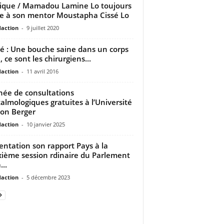
tique / Mamadou Lamine Lo toujours
le à son mentor Moustapha Cissé Lo
daction
-
9 juillet 2020
é : Une bouche saine dans un corps
, ce sont les chirurgiens...
daction
-
11 avril 2016
née de consultations
almologiques gratuites à l’Université
on Berger
daction
-
10 janvier 2025
entation son rapport Pays à la
ième session rdinaire du Parlement
...
daction
-
5 décembre 2023