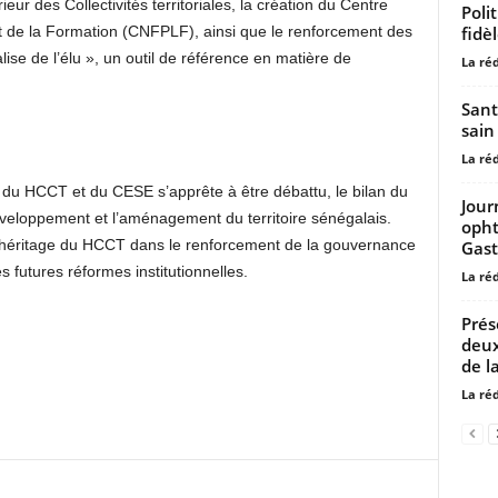
ieur des Collectivités territoriales, la création du Centre
Poli
fidè
et de la Formation (CNFPLF), ainsi que le renforcement des
lise de l’élu », un outil de référence en matière de
La ré
Sant
sain 
La ré
ion du HCCT et du CESE s’apprête à être débattu, le bilan du
Jour
éveloppement et l’aménagement du territoire sénégalais.
opht
 l’héritage du HCCT dans le renforcement de la gouvernance
Gast
 futures réformes institutionnelles.
La ré
Prés
deux
de la
La ré