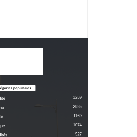
égories populaires
3259
ité
2985
une
1169
té
1074
que
527
lités