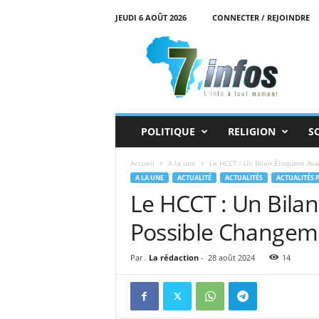
JEUDI 6 AOÛT 2026
CONNECTER / REJOINDRE
7
i
n
f
o
s
POLITIQUE
RELIGION
S
Accueil
A la une
Le HCCT : Un Bilan Éloquent Av
A LA UNE
ACTUALITÉ
ACTUALITÉS
ACTUALITÉS 
Le HCCT : Un Bila
Possible Changem
Par .
La rédaction
-
28 août 2024
14