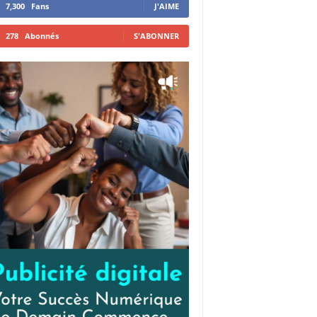
7,300
Fans
J'AIME
278
Abonnés
S'ABONNER