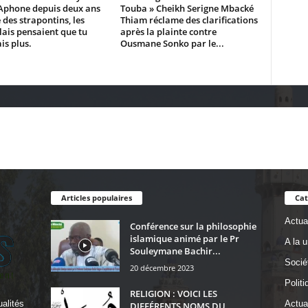
Aphone depuis deux ans
Touba » Cheikh Serigne Mbacké
 des strapontins, les
Thiam réclame des clarifications
ais pensaient que tu
après la plainte contre
is plus.
Ousmane Sonko par le...
Articles populaires
Cat
Actual
Conférence sur la philosophie
islamique animé par le Pr
A la 
Souleymane Bachir...
Socié
20 décembre 2023
Politi
RELIGION : VOICI LES
alités
Actua
DIFFÉRENTS NOMS DU