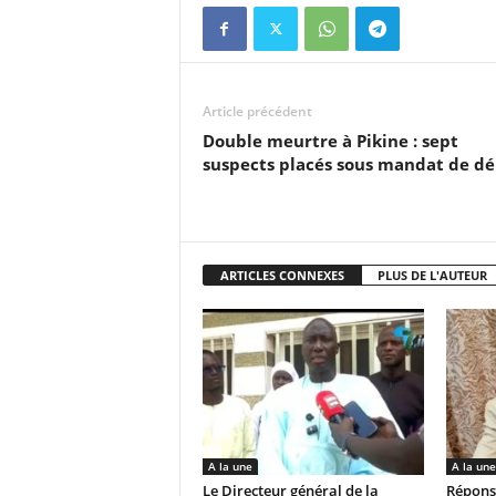
Article précédent
Double meurtre à Pikine : sept
suspects placés sous mandat de d
ARTICLES CONNEXES
PLUS DE L'AUTEUR
A la une
A la une
Le Directeur général de la
Répons