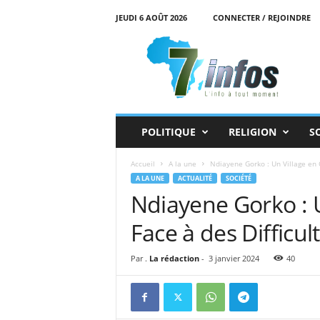
JEUDI 6 AOÛT 2026
CONNECTER / REJOINDRE
7
i
n
f
o
s
POLITIQUE
RELIGION
S
Accueil
A la une
Ndiayene Gorko : Un Village en Q
A LA UNE
ACTUALITÉ
SOCIÉTÉ
Ndiayene Gorko : U
Face à des Difficul
Par .
La rédaction
-
3 janvier 2024
40