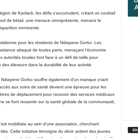
égion de Kaolack, les défis s’accumulent, créant un cocktail
e vol de bétail, une menace omniprésente, menace le
isparition imminente.
uotidienne pour les résidents de Ndiayene Gorko. Les
sistance attaqué de toutes parts, menaçant l’économie
 autorités locales font face à un défi de taille pour
 des éleveurs dans la durabilité de leur activité.
il, Ndiayene Gorko souffre également d’un manque criant
 L’accès aux soins de santé devient une épreuve pour les
omètres de déplacement pour recevoir des services médicaux
e se font ressentir sur la santé globale de la communauté,
.
s’est mobilisée au sein d’une association, cherchant
EDI
tés. Cette initiative témoigne du désir ardent des jeunes