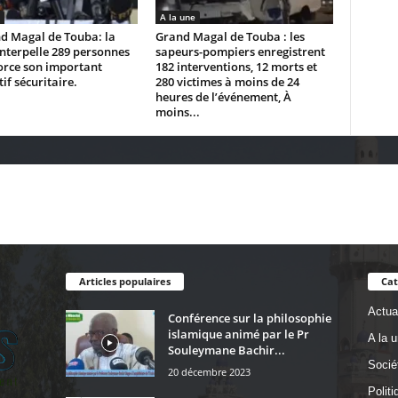
A la une
d Magal de Touba: la
Grand Magal de Touba : les
interpelle 289 personnes
sapeurs-pompiers enregistrent
orce son important
182 interventions, 12 morts et
tif sécuritaire.
280 victimes à moins de 24
heures de l’événement, À
moins...
Articles populaires
Cat
Actual
Conférence sur la philosophie
islamique animé par le Pr
A la 
Souleymane Bachir...
Socié
20 décembre 2023
Politi