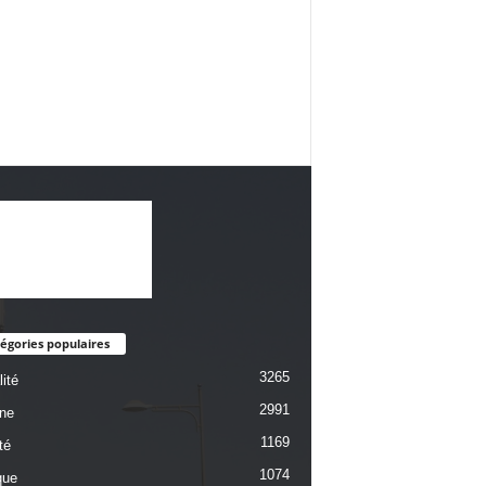
égories populaires
3265
ité
2991
une
1169
té
1074
que