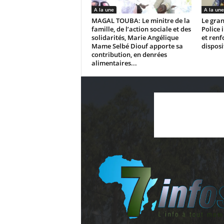
A la une
A la une
MAGAL TOUBA: Le minitre de la
Le gran
famille, de l’action sociale et des
Police 
solidarités, Marie Angélique
et renf
Mame Selbé Diouf apporte sa
disposi
contribution, en denrées
alimentaires...