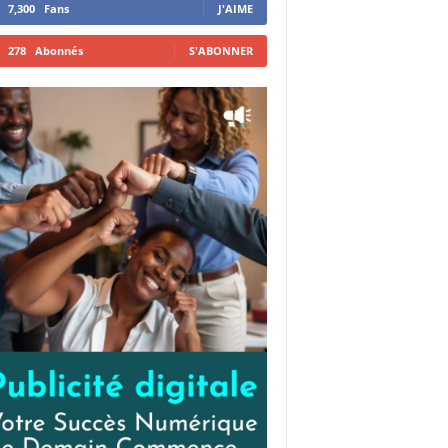
7,300
Fans
J'AIME
278
Abonnés
S'ABONNER