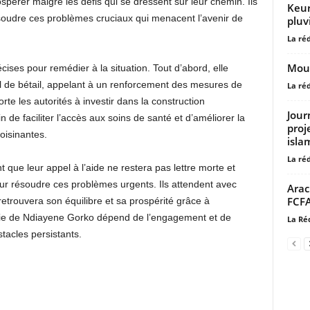
spérer malgré les défis qui se dressent sur leur chemin. Ils
Keur
résoudre ces problèmes cruciaux qui menacent l’avenir de
pluv
La ré
Moun
ises pour remédier à la situation. Tout d’abord, elle
vol de bétail, appelant à un renforcement des mesures de
La ré
rte les autorités à investir dans la construction
Jour
in de faciliter l’accès aux soins de santé et d’améliorer la
proj
oisinantes.
isla
La ré
que leur appel à l’aide ne restera pas lettre morte et
ur résoudre ces problèmes urgents. Ils attendent avec
Arac
FCFA
, retrouvera son équilibre et sa prospérité grâce à
urvie de Ndiayene Gorko dépend de l’engagement et de
La Ré
tacles persistants.