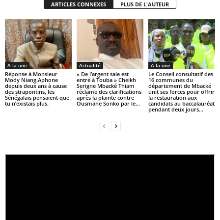
ARTICLES CONNEXES
PLUS DE L'AUTEUR
A la une
Actualité
A la une
Réponse à Monsieur
« De l’argent sale est
Le Conseil consultatif des
Mody Niang.Aphone
entré à Touba » Cheikh
16 communes du
depuis deux ans à cause
Serigne Mbacké Thiam
département de Mbacké
des strapontins, les
réclame des clarifications
unit ses forces pour offrir
Sénégalais pensaient que
après la plainte contre
la restauration aux
tu n’existais plus.
Ousmane Sonko par le...
candidats au baccalauréat
pendant deux jours...