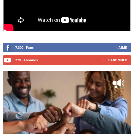
7,300
Fans
J'AIME
278
Abonnés
S'ABONNER