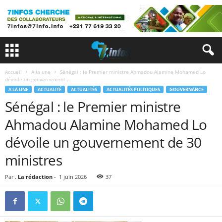
Accueil
A la une
Sénégal : le Premier ministre Ahmadou Alamine Mohamed Lo
dévoile un gouvernement...
A LA UNE
ACTUALITÉ
ACTUALITÉS
ACTUALITÉS POLITIQUES
GOUVERNANCE
Sénégal : le Premier ministre
Ahmadou Alamine Mohamed Lo
dévoile un gouvernement de 30
ministres
Par .
La rédaction
-
1 juin 2026
37