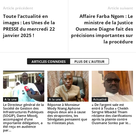
Article précédent
Article suivant
Toute l’actualité en
Affaire Farba Ngom : Le
images : Les Unes de la
ministre de la Justice
PRESSE du mercredi 22
Ousmane Diagne fait des
janvier 2025 !
précisions importantes sur
la procédure
ARTICLES CONNEXES
PLUS DE L'AUTEUR
A la une
A la une
Actualité
Le Directeur général de la
Réponse à Monsieur
« De l’argent sale est
Société de Gestion des
Mody Niang.Aphone
entré à Touba » Cheikh
Infrastructures Publiques
depuis deux ans à cause
Serigne Mbacké Thiam
(SOGIP), Dame Mbodj,
des strapontins, les
réclame des clarifications
accompagné d’une
Sénégalais pensaient que
après la plainte contre
importante délégation, a
tu n’existais plus.
Ousmane Sonko par le...
été reçu en audience
par...