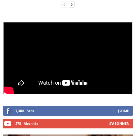
7,300
Fans
J'AIME
278
Abonnés
S'ABONNER