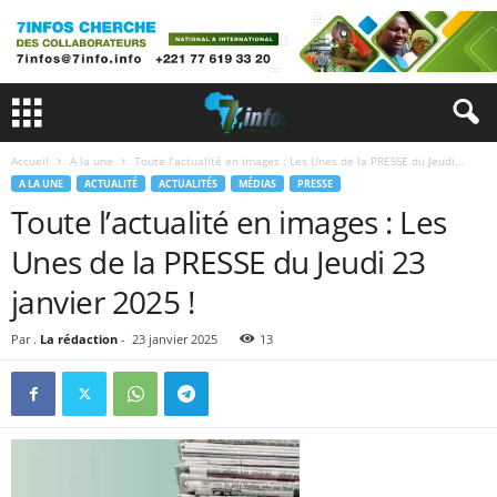
Accueil
A la une
Toute l’actualité en images : Les Unes de la PRESSE du Jeudi...
A LA UNE
ACTUALITÉ
ACTUALITÉS
MÉDIAS
PRESSE
Toute l’actualité en images : Les
Unes de la PRESSE du Jeudi 23
janvier 2025 !
Par .
La rédaction
-
23 janvier 2025
13