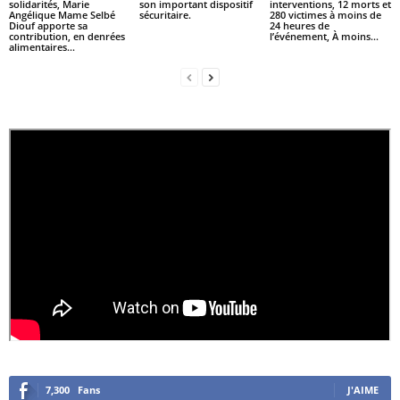
solidarités, Marie
son important dispositif
interventions, 12 morts et
Angélique Mame Selbé
sécuritaire.
280 victimes à moins de
Diouf apporte sa
24 heures de
contribution, en denrées
l’événement, À moins...
alimentaires...
7,300
Fans
J'AIME