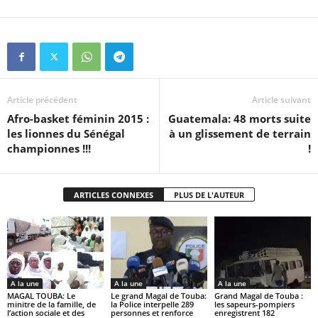
Article précédent
Article suivant
Afro-basket féminin 2015 :
Guatemala: 48 morts suite
les lionnes du Sénégal
à un glissement de terrain
championnes !!!
!
ARTICLES CONNEXES
PLUS DE L'AUTEUR
A la une
A la une
A la une
MAGAL TOUBA: Le
Le grand Magal de Touba:
Grand Magal de Touba :
minitre de la famille, de
la Police interpelle 289
les sapeurs-pompiers
l’action sociale et des
personnes et renforce
enregistrent 182