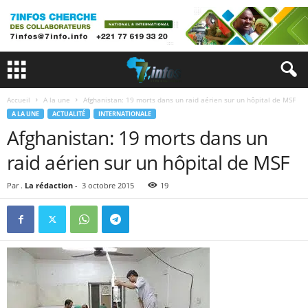
Accueil
A la une
Afghanistan: 19 morts dans un raid aérien sur un hôpital de MSF
A LA UNE
ACTUALITÉ
INTERNATIONALE
Afghanistan: 19 morts dans un
raid aérien sur un hôpital de MSF
Par .
La rédaction
-
3 octobre 2015
19