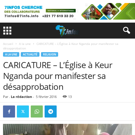
Accueil
A la une
CARICATURE – L’Église à Keur Nganda pour manifester sa
désapprobation
A LA UNE
ACTUALITÉ
RELIGION
CARICATURE – L’Église à Keur
Nganda pour manifester sa
désapprobation
Par .
La rédaction
-
5 février 2016
13