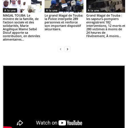
A la une
A la une
A la une
MAGAL TOUBA: Le
Le grand Magal de Touba:
Grand Magal de Touba :
minitre de la famille, de
la Police interpelle 289
les sapeurs-pompiers
l’action sociale et des
personnes et renforce
enregistrent 182
solidarités, Marie
son important dispositif
interventions, 12 morts et
Angélique Mame Selbé
sécuritaire.
280 victimes à moins de
Diouf apporte sa
24 heures de
contribution, en denrées
l’événement, À moins...
alimentaires...