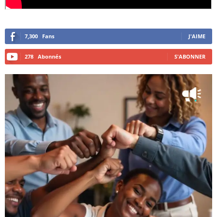
7,300
Fans
J'AIME
278
Abonnés
S'ABONNER