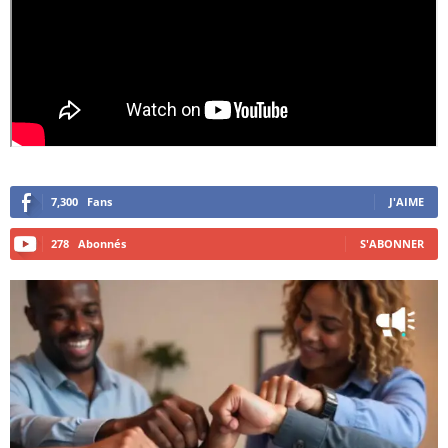
7,300
Fans
J'AIME
278
Abonnés
S'ABONNER