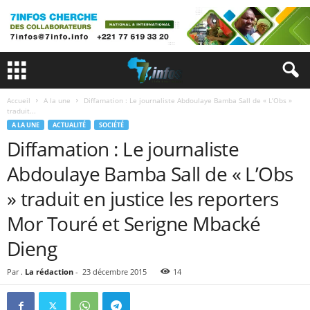
Accueil
A la une
Diffamation : Le journaliste Abdoulaye Bamba Sall de « L’Obs »
traduit...
A LA UNE
ACTUALITÉ
SOCIÉTÉ
Diffamation : Le journaliste
Abdoulaye Bamba Sall de « L’Obs
» traduit en justice les reporters
Mor Touré et Serigne Mbacké
Dieng
Par .
La rédaction
-
23 décembre 2015
14