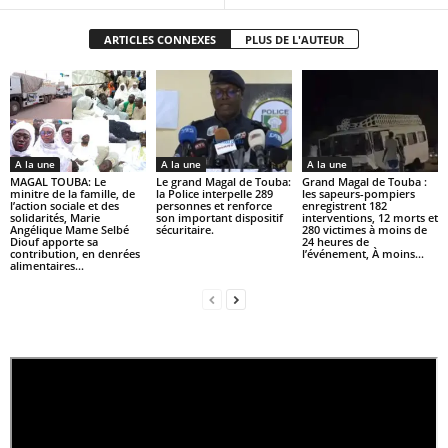
ARTICLES CONNEXES
PLUS DE L'AUTEUR
A la une
A la une
A la une
MAGAL TOUBA: Le
Le grand Magal de Touba:
Grand Magal de Touba :
minitre de la famille, de
la Police interpelle 289
les sapeurs-pompiers
l’action sociale et des
personnes et renforce
enregistrent 182
solidarités, Marie
son important dispositif
interventions, 12 morts et
Angélique Mame Selbé
sécuritaire.
280 victimes à moins de
Diouf apporte sa
24 heures de
contribution, en denrées
l’événement, À moins...
alimentaires...