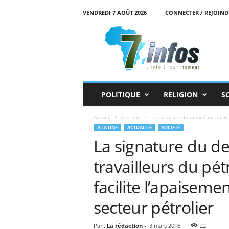
VENDREDI 7 AOÛT 2026
CONNECTER / REJOIND
7
i
n
f
o
s
POLITIQUE
RELIGION
S
Accueil
A la une
La signature du deuxiéme pacte s
A LA UNE
ACTUALITÉ
SOCIÉTÉ
La signature du d
travailleurs du pét
facilite l’apaiseme
secteur pétrolier
Par .
La rédaction
-
3 mars 2016
22