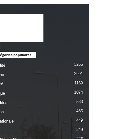
égories populaires
3265
ité
2991
une
1169
té
1074
que
533
lités
466
on
449
ationale
349
226