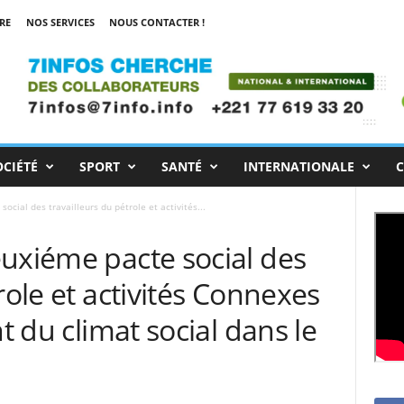
RE
NOS SERVICES
NOUS CONTACTER !
OCIÉTÉ
SPORT
SANTÉ
INTERNATIONALE
C
ocial des travailleurs du pétrole et activités...
euxiéme pacte social des
role et activités Connexes
nt du climat social dans le