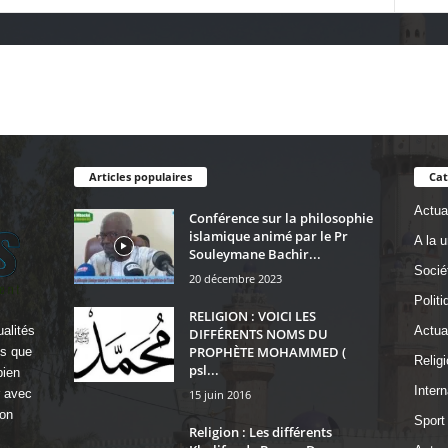
Articles populaires
Cat
Actual
Conférence sur la philosophie
islamique animé par le Pr
A la 
Souleymane Bachir...
Socié
20 décembre 2023
Politi
RELIGION : VOICI LES
alités
Actua
DIFFÉRENTS NOMS DU
PROPHÈTE MOHAMMED (
ls que
Religi
psl...
bien
Intern
r avec
15 juin 2016
on
Sport
Religion : Les différents