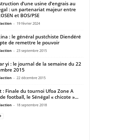
truction d’une usine d’engrais au
gal : un partenariat majeur entre
OSEN et BOS/PSE
daction
-
19 février 2024
ina : le général pustchiste Diendéré
pte de remettre le pouvoir
daction
-
23 septembre 2015
ar yi : le journal de la semaine du 22
embre 2015
daction
-
22 décembre 2015
t : Finale du tournoi Ufoa Zone A
de football, le Sénégal « chicote »...
daction
-
18 septembre 2018