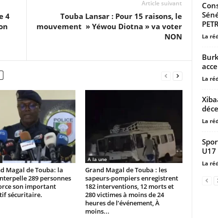
Article suivant
Cons
Séné
e 4
Touba Lansar : Pour 15 raisons, le
PETR
son
mouvement » Yéwou Diotna » va voter
NON
La ré
Burk
acce
La ré
Xiba
déc
La ré
Spor
U17 
A la une
La ré
d Magal de Touba: la
Grand Magal de Touba : les
interpelle 289 personnes
sapeurs-pompiers enregistrent
orce son important
182 interventions, 12 morts et
tif sécuritaire.
280 victimes à moins de 24
heures de l’événement, À
moins...