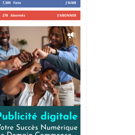
7,300
Fans
J'AIME
278
Abonnés
S'ABONNER