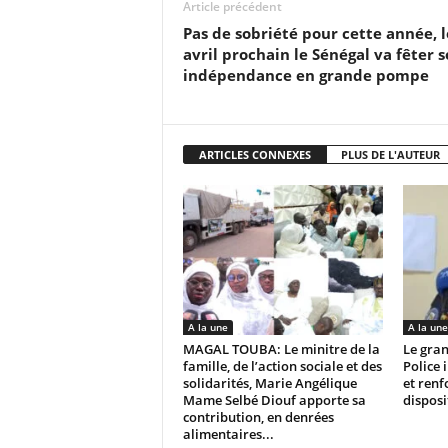
Article précédent
Pas de sobriété pour cette année, l
avril prochain le Sénégal va fêter 
indépendance en grande pompe
ARTICLES CONNEXES
PLUS DE L'AUTEUR
A la une
A la une
MAGAL TOUBA: Le minitre de la
Le gran
famille, de l’action sociale et des
Police 
solidarités, Marie Angélique
et renf
Mame Selbé Diouf apporte sa
disposi
contribution, en denrées
alimentaires...