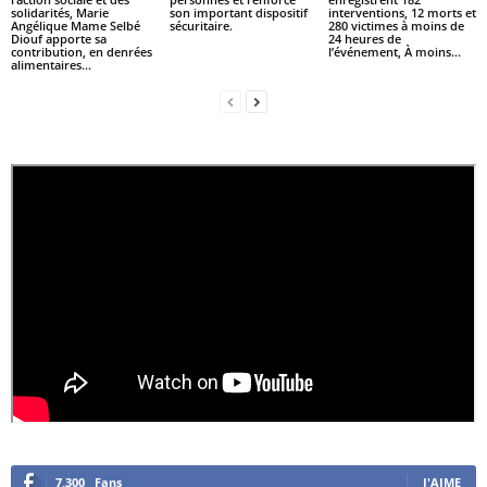
solidarités, Marie
son important dispositif
interventions, 12 morts et
Angélique Mame Selbé
sécuritaire.
280 victimes à moins de
Diouf apporte sa
24 heures de
contribution, en denrées
l’événement, À moins...
alimentaires...
7,300
Fans
J'AIME