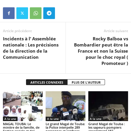
Article précédent
Article suivant
Incidents à l’ Assemblée
Rocky Balboa vs
nationale : Les précisions
Bombardier peut être la
de la direction de la
France et non la Suisse
Communication
pour le choc royal (
Promoteur )
ARTICLES CONNEXES
PLUS DE L'AUTEUR
A la une
A la une
A la une
MAGAL TOUBA: Le
Le grand Magal de Touba:
Grand Magal de Touba :
minitre de la famille, de
la Police interpelle 289
les sapeurs-pompiers
l’action sociale et des
personnes et renforce
enregistrent 182