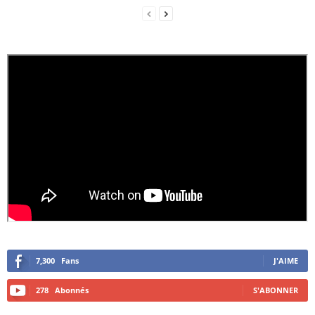
7,300
Fans
J'AIME
278
Abonnés
S'ABONNER