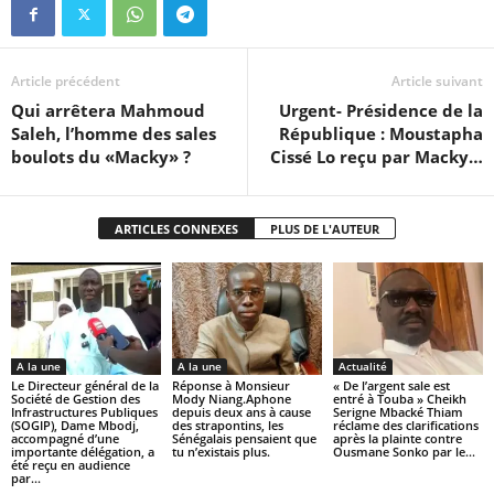
Article précédent
Article suivant
Qui arrêtera Mahmoud
Urgent- Présidence de la
Saleh, l’homme des sales
République : Moustapha
boulots du «Macky» ?
Cissé Lo reçu par Macky…
ARTICLES CONNEXES
PLUS DE L'AUTEUR
A la une
A la une
Actualité
Le Directeur général de la
Réponse à Monsieur
« De l’argent sale est
Société de Gestion des
Mody Niang.Aphone
entré à Touba » Cheikh
Infrastructures Publiques
depuis deux ans à cause
Serigne Mbacké Thiam
(SOGIP), Dame Mbodj,
des strapontins, les
réclame des clarifications
accompagné d’une
Sénégalais pensaient que
après la plainte contre
importante délégation, a
tu n’existais plus.
Ousmane Sonko par le...
été reçu en audience
par...