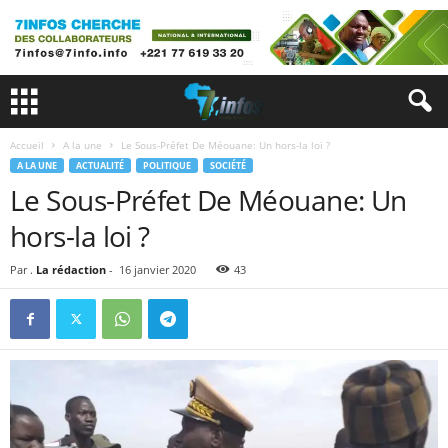
Accueil
A la une
Le Sous-Préfet De Méouane: Un hors-la loi ?
A LA UNE
ACTUALITÉ
POLITIQUE
SOCIÉTÉ
Le Sous-Préfet De Méouane: Un
hors-la loi ?
Par .
La rédaction
-
16 janvier 2020
43