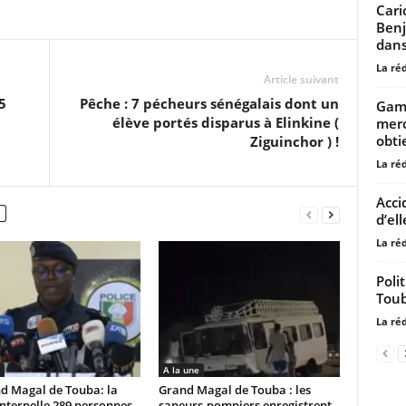
Cari
Benj
dans
La ré
Article suivant
5
Pêche : 7 pécheurs sénégalais dont un
Gamb
élève portés disparus à Elinkine (
merc
obtie
Ziguinchor ) !
La ré
Acci
d’ell
La ré
Polit
Tou
La ré
A la une
d Magal de Touba: la
Grand Magal de Touba : les
interpelle 289 personnes
sapeurs-pompiers enregistrent