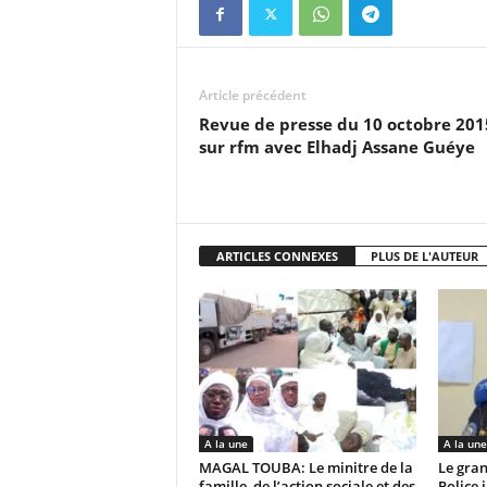
Article précédent
Revue de presse du 10 octobre 201
sur rfm avec Elhadj Assane Guéye
ARTICLES CONNEXES
PLUS DE L'AUTEUR
A la une
A la une
MAGAL TOUBA: Le minitre de la
Le gran
famille, de l’action sociale et des
Police 