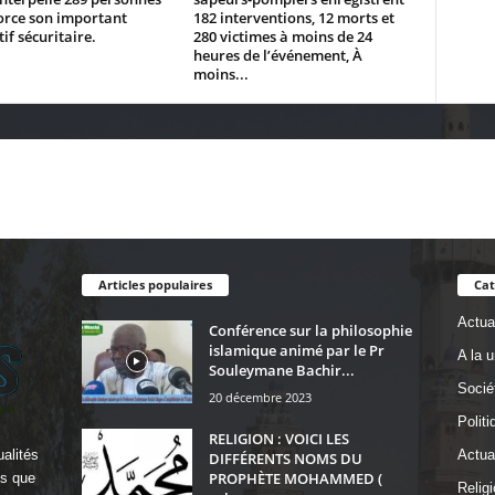
orce son important
182 interventions, 12 morts et
tif sécuritaire.
280 victimes à moins de 24
heures de l’événement, À
moins...
Articles populaires
Cat
Actual
Conférence sur la philosophie
islamique animé par le Pr
A la 
Souleymane Bachir...
Socié
20 décembre 2023
Politi
RELIGION : VOICI LES
alités
Actua
DIFFÉRENTS NOMS DU
PROPHÈTE MOHAMMED (
ls que
Religi