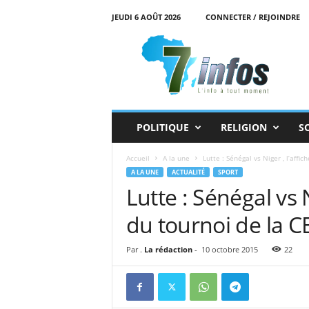
JEUDI 6 AOÛT 2026
CONNECTER / REJOINDRE
7
i
n
f
o
s
POLITIQUE
RELIGION
S
Accueil
A la une
Lutte : Sénégal vs Niger , l’affich
A LA UNE
ACTUALITÉ
SPORT
Lutte : Sénégal vs N
du tournoi de la 
Par .
La rédaction
-
10 octobre 2015
22