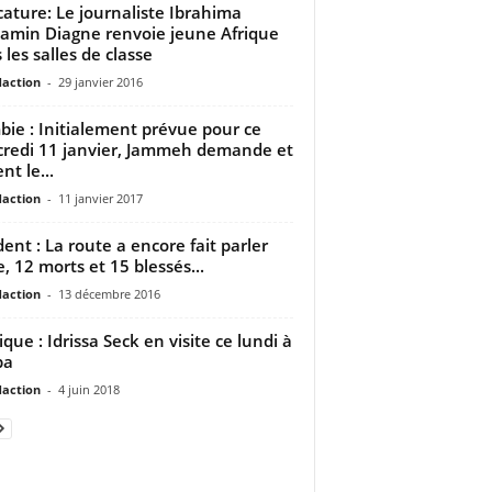
cature: Le journaliste Ibrahima
amin Diagne renvoie jeune Afrique
 les salles de classe
daction
-
29 janvier 2016
ie : Initialement prévue pour ce
redi 11 janvier, Jammeh demande et
nt le...
daction
-
11 janvier 2017
dent : La route a encore fait parler
e, 12 morts et 15 blessés...
daction
-
13 décembre 2016
ique : Idrissa Seck en visite ce lundi à
ba
daction
-
4 juin 2018