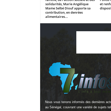
solidarités, Marie Angélique
et renf
Mame Selbé Diouf apporte sa
disposi
contribution, en denrées
alimentaires...
Nous vous tenons informés des dernières actu
au Sénégal, couvrant une variété de sujets te