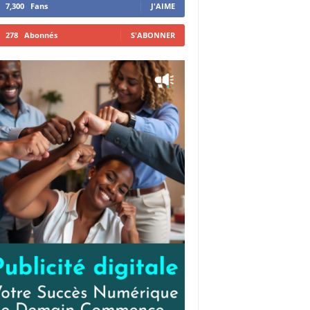
7,300
Fans
J'AIME
278
Abonnés
S'ABONNER