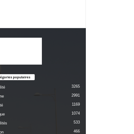
égories populaires
3265
ité
2991
une
1169
té
1074
que
533
lités
466
on