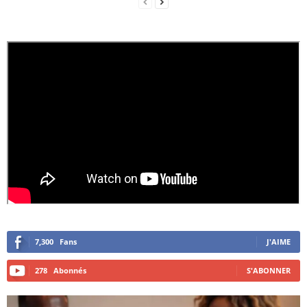
7,300
Fans
J'AIME
278
Abonnés
S'ABONNER