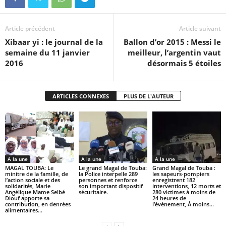
Article précédent
Article suivant
Xibaar yi : le journal de la
Ballon d’or 2015 : Messi le
semaine du 11 janvier
meilleur, l’argentin vaut
2016
désormais 5 étoiles
ARTICLES CONNEXES
PLUS DE L'AUTEUR
A la une
A la une
A la une
MAGAL TOUBA: Le
Le grand Magal de Touba:
Grand Magal de Touba :
minitre de la famille, de
la Police interpelle 289
les sapeurs-pompiers
l’action sociale et des
personnes et renforce
enregistrent 182
solidarités, Marie
son important dispositif
interventions, 12 morts et
Angélique Mame Selbé
sécuritaire.
280 victimes à moins de
Diouf apporte sa
24 heures de
contribution, en denrées
l’événement, À moins...
alimentaires...