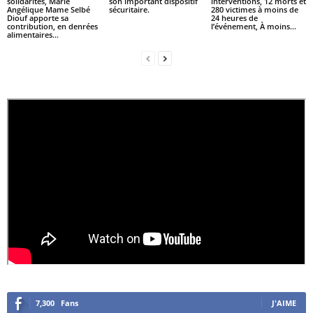
solidarités, Marie
son important dispositif
interventions, 12 morts et
Angélique Mame Selbé
sécuritaire.
280 victimes à moins de
Diouf apporte sa
24 heures de
contribution, en denrées
l’événement, À moins...
alimentaires...
7,300
Fans
J'AIME