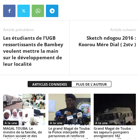
Article précédent
Article suivant
Les étudiants de l’UGB
Sketch ndogou 2016 :
ressortissants de Bambey
Koorou Mére Dial ( 2stv )
veulent mettre la main
sur le développement de
leur localité
ARTICLES CONNEXES
PLUS DE L'AUTEUR
A la une
A la une
A la une
MAGAL TOUBA: Le
Le grand Magal de Touba:
Grand Magal de Touba :
minitre de la famille, de
la Police interpelle 289
les sapeurs-pompiers
l’action sociale et des
personnes et renforce
enregistrent 182