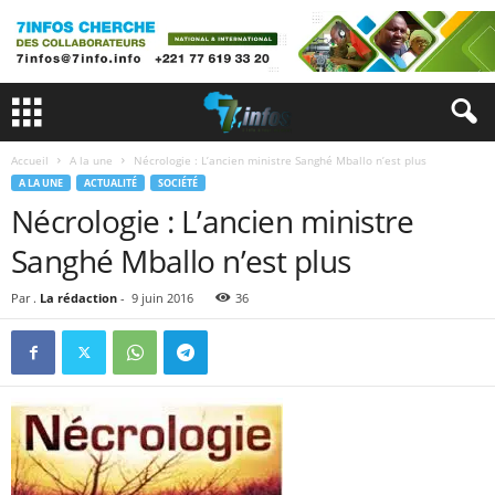
Accueil
A la une
Nécrologie : L’ancien ministre Sanghé Mballo n’est plus
A LA UNE
ACTUALITÉ
SOCIÉTÉ
Nécrologie : L’ancien ministre
Sanghé Mballo n’est plus
Par .
La rédaction
-
9 juin 2016
36