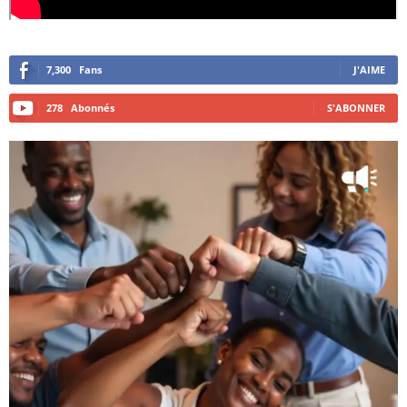
7,300
Fans
J'AIME
278
Abonnés
S'ABONNER