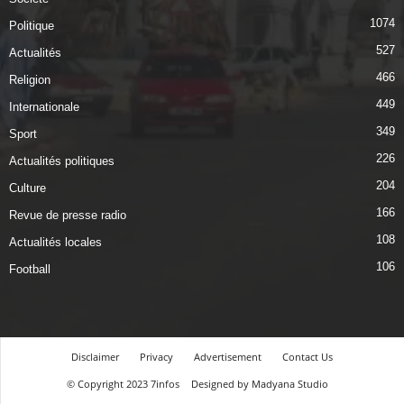
1074
Politique
527
Actualités
466
Religion
449
Internationale
349
Sport
226
Actualités politiques
204
Culture
166
Revue de presse radio
108
Actualités locales
106
Football
Disclaimer
Privacy
Advertisement
Contact Us
© Copyright 2023 7infos
Designed by Madyana Studio