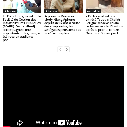
A la une
A la une
Actualité
Le Directeur général de la
Réponse à Monsieur
« De l’argent sale est
Société de Gestion des
Mody Niang.Aphone
entré à Touba » Cheikh
Infrastructures Publiques
depuis deux ans à cause
Serigne Mbacké Thiam
(SOGIP), Dame Mbodj,
des strapontins, les
réclame des clarifications
accompagné d’une
Sénégalais pensaient que
après la plainte contre
importante délégation, a
tu n’existais plus.
Ousmane Sonko par le...
été reçu en audience
par...