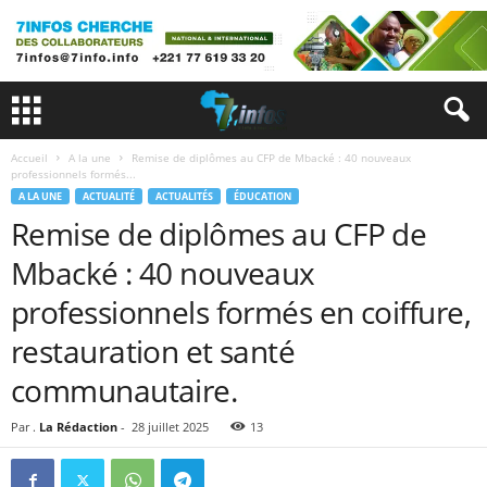
Accueil
A la une
Remise de diplômes au CFP de Mbacké : 40 nouveaux
professionnels formés...
A LA UNE
ACTUALITÉ
ACTUALITÉS
ÉDUCATION
Remise de diplômes au CFP de
Mbacké : 40 nouveaux
professionnels formés en coiffure,
restauration et santé
communautaire.
Par .
La Rédaction
-
28 juillet 2025
13