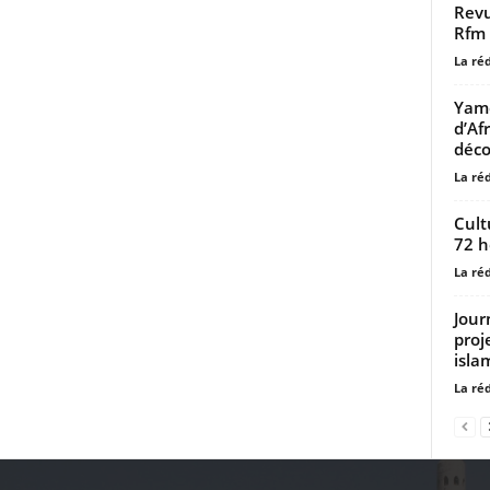
Revu
Rfm
La ré
Yamo
d’Af
déco
La ré
Cult
72 h
La ré
Jour
proj
isla
La ré