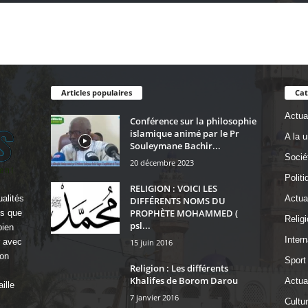
Articles populaires
Cat
Actual
Conférence sur la philosophie
islamique animé par le Pr
A la 
Souleymane Bachir...
Socié
20 décembre 2023
Politi
RELIGION : VOICI LES
alités
Actua
DIFFÉRENTS NOMS DU
PROPHÈTE MOHAMMED (
ls que
Religi
psl...
bien
Intern
r avec
15 juin 2016
on
Sport
Religion : Les différents
Khalifes de Borom Darou
Actual
ille
7 janvier 2016
Cultu