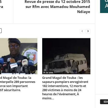
5
Revue de presse du 12 octobre 2015
ra
sur Rfm avec Mamadou Mouhamed
Ndiaye
A la une
d Magal de Touba: la
Grand Magal de Touba : les
interpelle 289 personnes
sapeurs-pompiers enregistrent
orce son important
182 interventions, 12 morts et
tif sécuritaire.
280 victimes à moins de 24
heures de l’événement, À
moins...
EDI