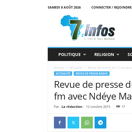
SAMEDI 8 AOÛT 2026
CONNECTER / REJOINDRE
7
i
n
f
o
s
POLITIQUE
RELIGION
S
Accueil
Actualité
Revue de presse du 12 octobre
ACTUALITÉ
REVUE DE PRESSE RADIO
Revue de presse d
fm avec Ndéye Ma
Par .
La rédaction
-
12 octobre 2015
17