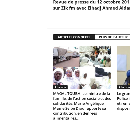
Revue de presse du 12 octobre 201
sur Zik fm avec Elhadj Ahmed Aida
ARTICLES CONNEXES
PLUS DE L'AUTEUR
A la une
A la une
MAGAL TOUBA: Le minitre de la
Le gran
famille, de l’action sociale et des
Police 
solidarités, Marie Angélique
et renf
Mame Selbé Diouf apporte sa
disposi
contribution, en denrées
alimentaires...