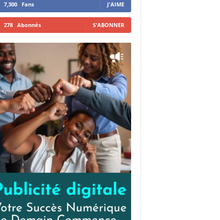
7,300
Fans
J'AIME
278
Abonnés
S'ABONNER