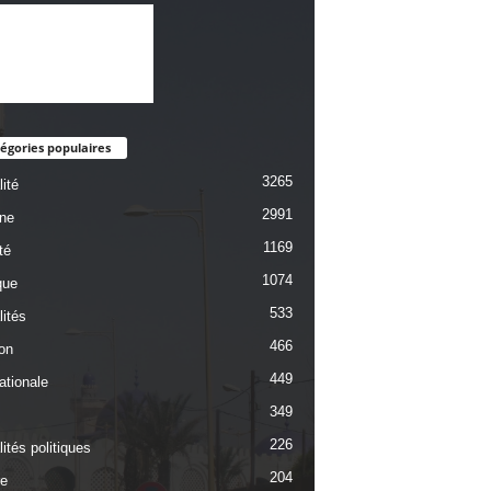
égories populaires
3265
ité
2991
une
1169
té
1074
que
533
lités
466
on
449
ationale
349
226
ités politiques
204
re