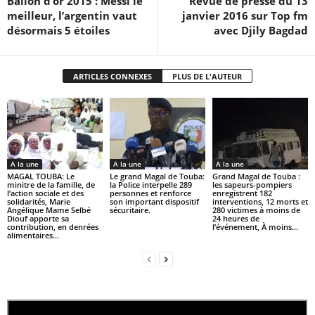
Ballon d’or 2015 : Messi le
Revue de presse du 13
meilleur, l’argentin vaut
janvier 2016 sur Top fm
désormais 5 étoiles
avec Djily Bagdad
ARTICLES CONNEXES
PLUS DE L'AUTEUR
A la une
A la une
A la une
MAGAL TOUBA: Le
Le grand Magal de Touba:
Grand Magal de Touba :
minitre de la famille, de
la Police interpelle 289
les sapeurs-pompiers
l’action sociale et des
personnes et renforce
enregistrent 182
solidarités, Marie
son important dispositif
interventions, 12 morts et
Angélique Mame Selbé
sécuritaire.
280 victimes à moins de
Diouf apporte sa
24 heures de
contribution, en denrées
l’événement, À moins...
alimentaires...