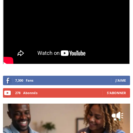
7,300
Fans
J'AIME
278
Abonnés
S'ABONNER