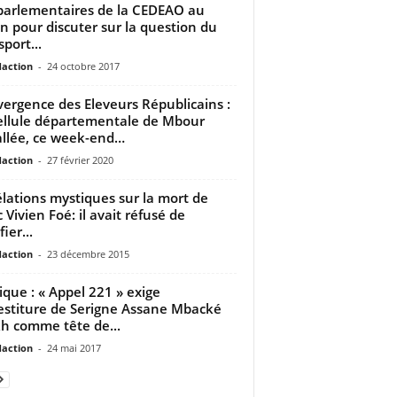
parlementaires de la CEDEAO au
n pour discuter sur la question du
port...
daction
-
24 octobre 2017
ergence des Eleveurs Républicains :
ellule départementale de Mbour
allée, ce week-end…
daction
-
27 février 2020
lations mystiques sur la mort de
 Vivien Foé: il avait réfusé de
fier...
daction
-
23 décembre 2015
tique : « Appel 221 » exige
vestiture de Serigne Assane Mbacké
h comme tête de...
daction
-
24 mai 2017