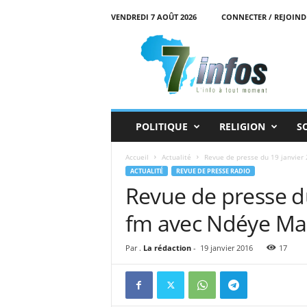
VENDREDI 7 AOÛT 2026
CONNECTER / REJOIND
7
i
n
f
o
s
POLITIQUE
RELIGION
S
Accueil
Actualité
Revue de presse du 19 janvier 
ACTUALITÉ
REVUE DE PRESSE RADIO
Revue de presse d
fm avec Ndéye Ma
Par .
La rédaction
-
19 janvier 2016
17