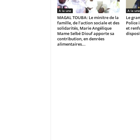
A la une
A la une
MAGAL TOUBA: Le minitre de la
Le gran
famille, de l’action sociale et des
Police 
solidarités, Marie Angélique
et renf
Mame Selbé Diouf apporte sa
disposi
contribution, en denrées
alimentaires...