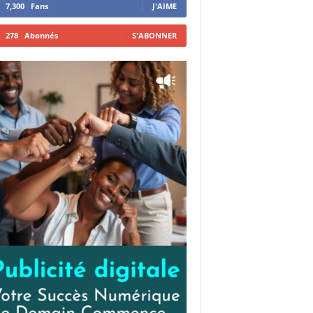
7,300
Fans
J'AIME
278
Abonnés
S'ABONNER