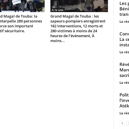
Les 
Béni
A la une
trans
d Magal de Touba: la
Grand Magal de Touba : les
interpelle 289 personnes
sapeurs-pompiers enregistrent
La ré
orce son important
182 interventions, 12 morts et
tif sécuritaire.
280 victimes à moins de 24
Conv
heures de l’événement, À
La c
moins...
inst
La ré
Révé
Marc
sacri
La ré
Poli
l’in
Aték
La ré