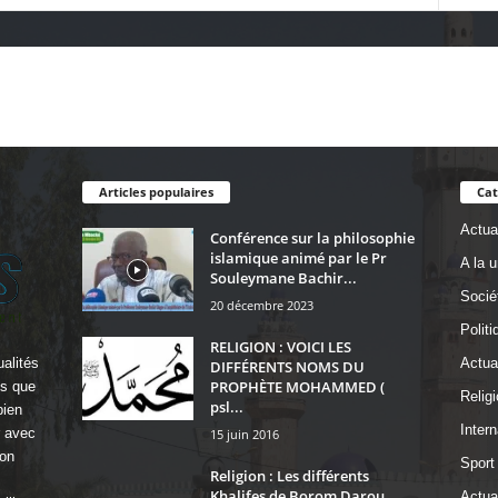
Articles populaires
Cat
Actual
Conférence sur la philosophie
islamique animé par le Pr
A la 
Souleymane Bachir...
Socié
20 décembre 2023
Politi
RELIGION : VOICI LES
alités
Actua
DIFFÉRENTS NOMS DU
PROPHÈTE MOHAMMED (
ls que
Religi
psl...
bien
Intern
r avec
15 juin 2016
on
Sport
Religion : Les différents
Khalifes de Borom Darou
Actual