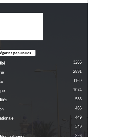
égories populaires
3265
ité
2991
une
1169
té
1074
que
533
lités
466
on
449
ationale
349
226
ités politiques