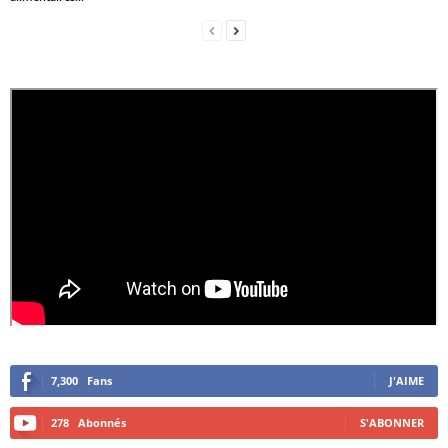
7,300
Fans
J'AIME
278
Abonnés
S'ABONNER