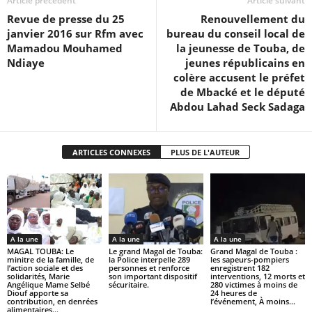
Article précédent
Article suivant
Revue de presse du 25
Renouvellement du
janvier 2016 sur Rfm avec
bureau du conseil local de
Mamadou Mouhamed
la jeunesse de Touba, de
Ndiaye
jeunes républicains en
colère accusent le préfet
de Mbacké et le député
Abdou Lahad Seck Sadaga
ARTICLES CONNEXES
PLUS DE L'AUTEUR
A la une
A la une
A la une
MAGAL TOUBA: Le
Le grand Magal de Touba:
Grand Magal de Touba :
minitre de la famille, de
la Police interpelle 289
les sapeurs-pompiers
l’action sociale et des
personnes et renforce
enregistrent 182
solidarités, Marie
son important dispositif
interventions, 12 morts et
Angélique Mame Selbé
sécuritaire.
280 victimes à moins de
Diouf apporte sa
24 heures de
contribution, en denrées
l’événement, À moins...
alimentaires...