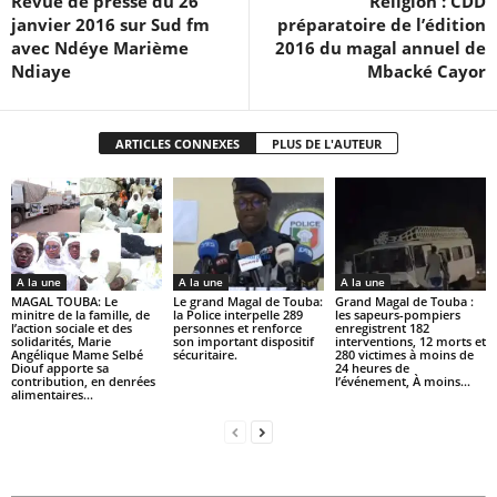
Revue de presse du 26
Religion : CDD
janvier 2016 sur Sud fm
préparatoire de l’édition
avec Ndéye Marième
2016 du magal annuel de
Ndiaye
Mbacké Cayor
ARTICLES CONNEXES
PLUS DE L'AUTEUR
A la une
A la une
A la une
MAGAL TOUBA: Le
Le grand Magal de Touba:
Grand Magal de Touba :
minitre de la famille, de
la Police interpelle 289
les sapeurs-pompiers
l’action sociale et des
personnes et renforce
enregistrent 182
solidarités, Marie
son important dispositif
interventions, 12 morts et
Angélique Mame Selbé
sécuritaire.
280 victimes à moins de
Diouf apporte sa
24 heures de
contribution, en denrées
l’événement, À moins...
alimentaires...