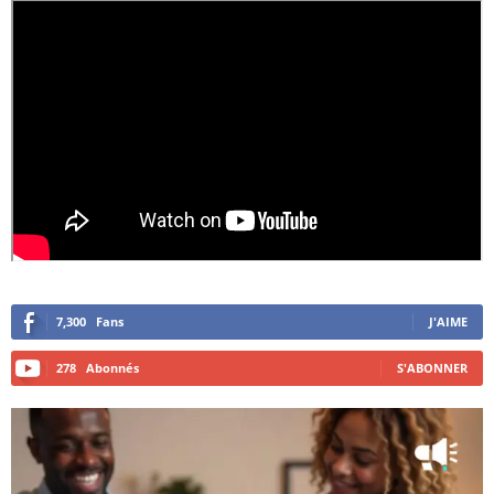
7,300
Fans
J'AIME
278
Abonnés
S'ABONNER