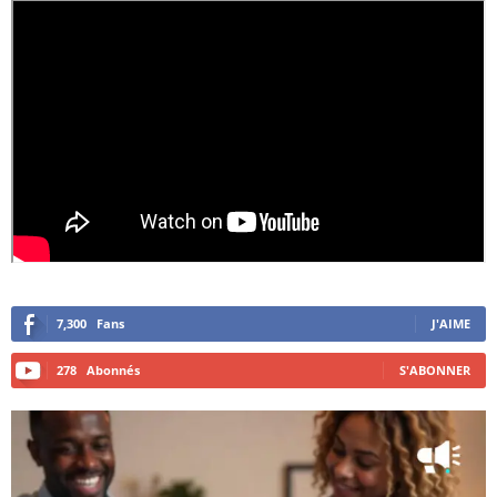
7,300
Fans
J'AIME
278
Abonnés
S'ABONNER