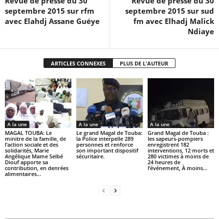
Revue de presse du 30
Revue de presse du 30
septembre 2015 sur rfm
septembre 2015 sur sud
avec Elahdj Assane Guéye
fm avec Elhadj Malick
Ndiaye
ARTICLES CONNEXES
PLUS DE L'AUTEUR
A la une
A la une
A la une
MAGAL TOUBA: Le
Le grand Magal de Touba:
Grand Magal de Touba :
minitre de la famille, de
la Police interpelle 289
les sapeurs-pompiers
l’action sociale et des
personnes et renforce
enregistrent 182
solidarités, Marie
son important dispositif
interventions, 12 morts et
Angélique Mame Selbé
sécuritaire.
280 victimes à moins de
Diouf apporte sa
24 heures de
contribution, en denrées
l’événement, À moins...
alimentaires...