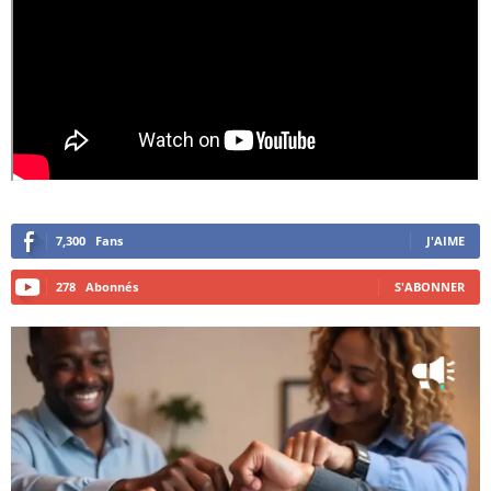
7,300
Fans
J'AIME
278
Abonnés
S'ABONNER