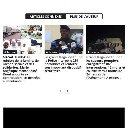
ARTICLES CONNEXES
PLUS DE L'AUTEUR
A la une
A la une
A la une
MAGAL TOUBA: Le
Le grand Magal de Touba:
Grand Magal de Touba :
minitre de la famille, de
la Police interpelle 289
les sapeurs-pompiers
l’action sociale et des
personnes et renforce
enregistrent 182
solidarités, Marie
son important dispositif
interventions, 12 morts et
Angélique Mame Selbé
sécuritaire.
280 victimes à moins de
Diouf apporte sa
24 heures de
contribution, en denrées
l’événement, À moins...
alimentaires...