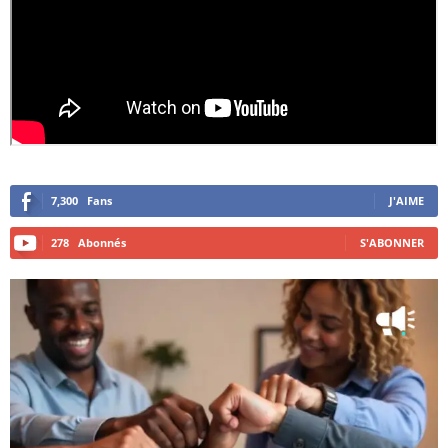
7,300
Fans
J'AIME
278
Abonnés
S'ABONNER