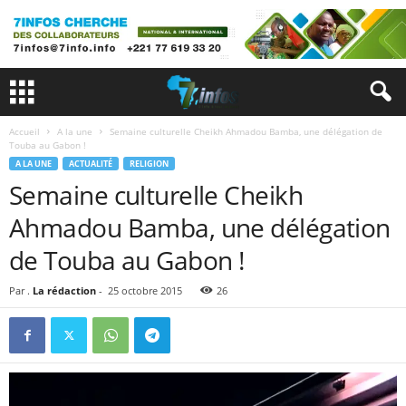
Accueil
A la une
Semaine culturelle Cheikh Ahmadou Bamba, une délégation de
Touba au Gabon !
A LA UNE
ACTUALITÉ
RELIGION
Semaine culturelle Cheikh
Ahmadou Bamba, une délégation
de Touba au Gabon !
Par .
La rédaction
-
25 octobre 2015
26