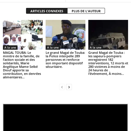
ARTICLES CONNEXES
PLUS DE L'AUTEUR
A la une
A la une
A la une
MAGAL TOUBA: Le
Le grand Magal de Touba:
Grand Magal de Touba :
minitre de la famille, de
la Police interpelle 289
les sapeurs-pompiers
l’action sociale et des
personnes et renforce
enregistrent 182
solidarités, Marie
son important dispositif
interventions, 12 morts et
Angélique Mame Selbé
sécuritaire.
280 victimes à moins de
Diouf apporte sa
24 heures de
contribution, en denrées
l’événement, À moins...
alimentaires...