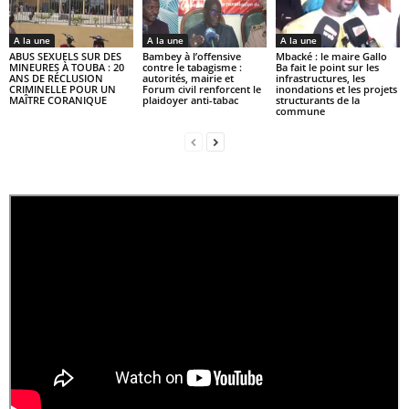
A la une
A la une
A la une
ABUS SEXUELS SUR DES
Bambey à l’offensive
Mbacké : le maire Gallo
MINEURES À TOUBA : 20
contre le tabagisme :
Ba fait le point sur les
ANS DE RÉCLUSION
autorités, mairie et
infrastructures, les
CRIMINELLE POUR UN
Forum civil renforcent le
inondations et les projets
MAÎTRE CORANIQUE
plaidoyer anti-tabac
structurants de la
commune