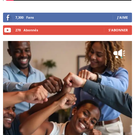
7,300
Fans
J'AIME
278
Abonnés
S'ABONNER