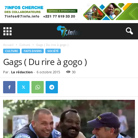
Accueil
Culture
Gags ( Du rire à gogo )
CULTURE
FAITS DIVERS
SOCIÉTÉ
Gags ( Du rire à gogo )
Par .
La rédaction
-
6 octobre 2015
30