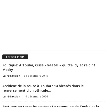
EDITOR PICKS
Politique: A Touba, Cissé « yaatal » quitte Idy et rejoint
Macky
La rédaction
-
31 décembre 2015
Accident de la route à Touba : 14 blessés dans le
renversement d’un véhicule...
La rédaction
-
14 décembre 2024
Factures ou taxes impayées : La commune de Touba et la