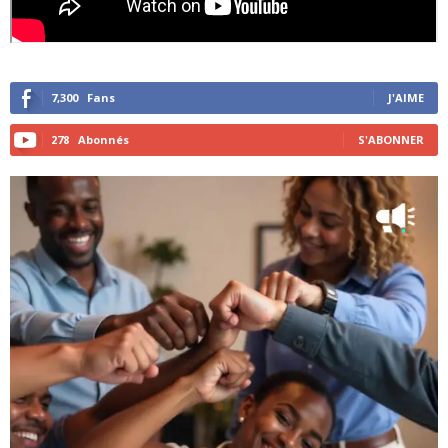
7,300
Fans
J'AIME
278
Abonnés
S'ABONNER