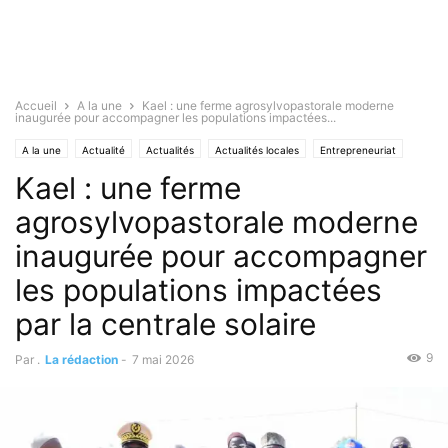
Accueil
A la une
Kael : une ferme agrosylvopastorale moderne
inaugurée pour accompagner les populations impactées...
A la une
Actualité
Actualités
Actualités locales
Entrepreneuriat
Kael : une ferme
Environnement
agrosylvopastorale moderne
inaugurée pour accompagner
les populations impactées
par la centrale solaire
9
Par .
La rédaction
-
7 mai 2026