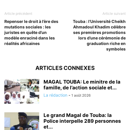
Article précédent
Article suivant
Repenser le droit à l’ère des
Touba : l’Université Cheikh
mutations sociales : les
Ahmadoul Khadim célèbre
juristes en quête d’un
ses premières promotions
modèle enraciné dans les
lors d’une cérémonie de
réalités africaines
graduation riche en
symboles
ARTICLES CONNEXES
MAGAL TOUBA: Le minitre de la
famille, de l’action sociale et...
La rédaction
-
1 août 2026
Le grand Magal de Touba: la
Police interpelle 289 personnes
et...