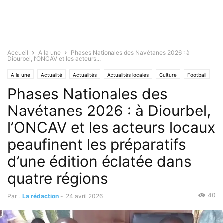
Accueil
A la une
Phases Nationales des Navétanes 2026 : à
Diourbel, l’ONCAV et les acteurs...
A la une
Actualité
Actualités
Actualités locales
Culture
Football
Phases Nationales des
Sport
Sports
Navétanes 2026 : à Diourbel,
l’ONCAV et les acteurs locaux
peaufinent les préparatifs
d’une édition éclatée dans
quatre régions
40
Par .
La rédaction
-
24 avril 2026