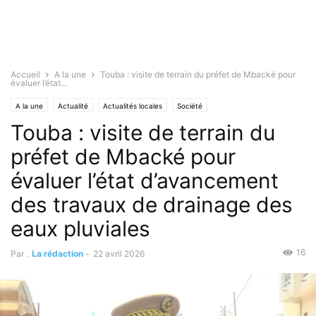
Accueil
A la une
Touba : visite de terrain du préfet de Mbacké pour
évaluer l’état...
A la une
Actualité
Actualités locales
Société
Touba : visite de terrain du
préfet de Mbacké pour
évaluer l’état d’avancement
des travaux de drainage des
eaux pluviales
16
Par .
La rédaction
-
22 avril 2026