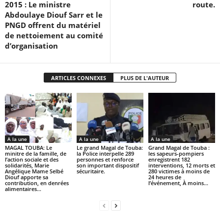
2015 : Le ministre
route.
Abdoulaye Diouf Sarr et le
PNGD offrent du matériel
de nettoiement au comité
d’organisation
ARTICLES CONNEXES
PLUS DE L'AUTEUR
A la une
A la une
A la une
MAGAL TOUBA: Le
Le grand Magal de Touba:
Grand Magal de Touba :
minitre de la famille, de
la Police interpelle 289
les sapeurs-pompiers
l’action sociale et des
personnes et renforce
enregistrent 182
solidarités, Marie
son important dispositif
interventions, 12 morts et
Angélique Mame Selbé
sécuritaire.
280 victimes à moins de
Diouf apporte sa
24 heures de
contribution, en denrées
l’événement, À moins...
alimentaires...