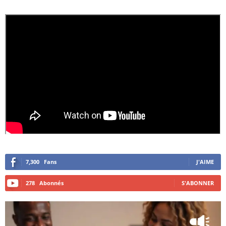
7,300
Fans
J'AIME
278
Abonnés
S'ABONNER