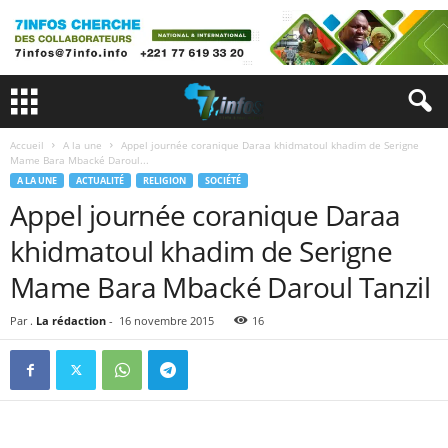
Accueil
A la une
Appel journée coranique Daraa khidmatoul khadim de Serigne
Mame Bara Mbacké Daroul...
A LA UNE
ACTUALITÉ
RELIGION
SOCIÉTÉ
Appel journée coranique Daraa
khidmatoul khadim de Serigne
Mame Bara Mbacké Daroul Tanzil
Par .
La rédaction
-
16 novembre 2015
16