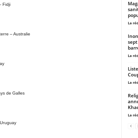
Maga
 Fidji
sani
popu
La ré
erre – Australie
Inon
sept
barre
La ré
uay
List
Coup
La ré
ays de Galles
Reli
annu
Khad
La ré
 Uruguay