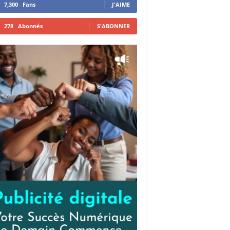
7,300
Fans
J'AIME
278
Abonnés
S'ABONNER