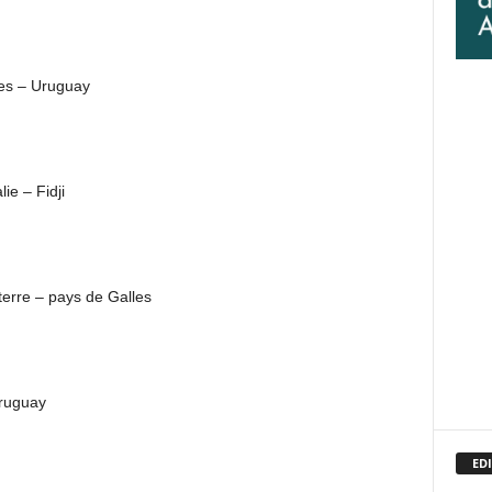
es – Uruguay
ie – Fidji
terre – pays de Galles
Uruguay
EDI