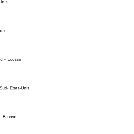
Unis
pon
ud – Ecosse
 Sud- Etats-Unis
– Ecosse