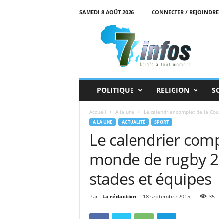
SAMEDI 8 AOÛT 2026
CONNECTER / REJOINDRE
7
i
n
f
o
s
POLITIQUE
RELIGION
S
Accueil
A la une
Le calendrier complet de la Cou
A LA UNE
ACTUALITÉ
SPORT
Le calendrier com
monde de rugby 201
stades et équipes
Par .
La rédaction
-
18 septembre 2015
35