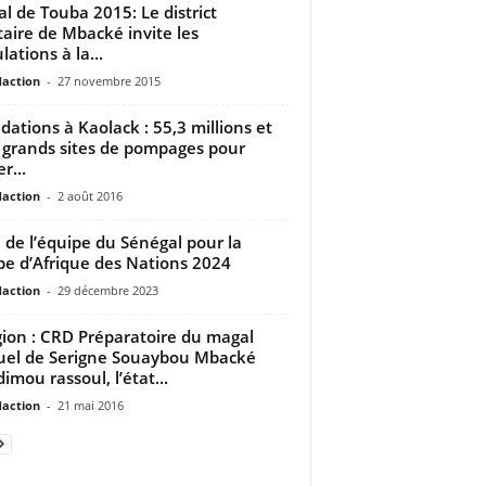
l de Touba 2015: Le district
taire de Mbacké invite les
lations à la...
daction
-
27 novembre 2015
dations à Kaolack : 55,3 millions et
 grands sites de pompages pour
r...
daction
-
2 août 2016
e de l’équipe du Sénégal pour la
e d’Afrique des Nations 2024
daction
-
29 décembre 2023
gion : CRD Préparatoire du magal
el de Serigne Souaybou Mbacké
imou rassoul, l’état...
daction
-
21 mai 2016