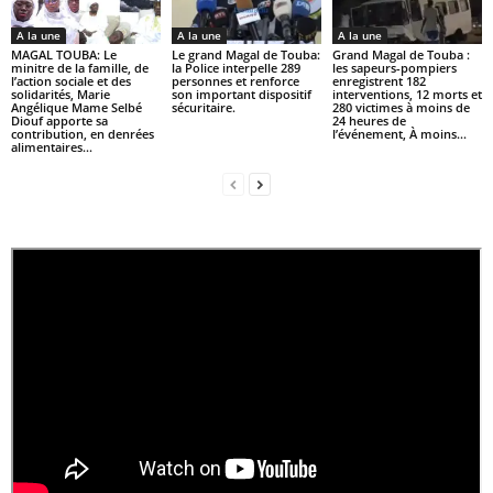
A la une
A la une
A la une
MAGAL TOUBA: Le
Le grand Magal de Touba:
Grand Magal de Touba :
minitre de la famille, de
la Police interpelle 289
les sapeurs-pompiers
l’action sociale et des
personnes et renforce
enregistrent 182
solidarités, Marie
son important dispositif
interventions, 12 morts et
Angélique Mame Selbé
sécuritaire.
280 victimes à moins de
Diouf apporte sa
24 heures de
contribution, en denrées
l’événement, À moins...
alimentaires...