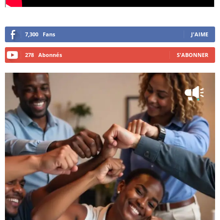
7,300
Fans
J'AIME
278
Abonnés
S'ABONNER