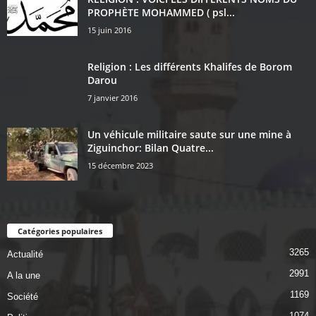
PROPHÈTE MOHAMMED ( psl...
15 juin 2016
Religion : Les différents Khalifes de Borom
Darou
7 janvier 2016
Un véhicule militaire saute sur une mine à
Ziguinchor: Bilan Quatre...
15 décembre 2023
Catégories populaires
3265
Actualité
2991
A la une
1169
Société
1074