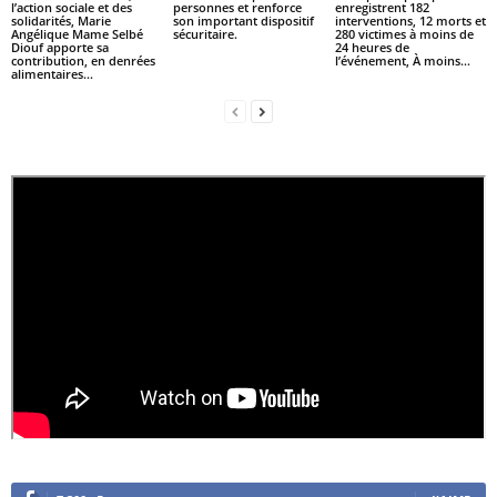
l’action sociale et des
personnes et renforce
enregistrent 182
solidarités, Marie
son important dispositif
interventions, 12 morts et
Angélique Mame Selbé
sécuritaire.
280 victimes à moins de
Diouf apporte sa
24 heures de
contribution, en denrées
l’événement, À moins...
alimentaires...