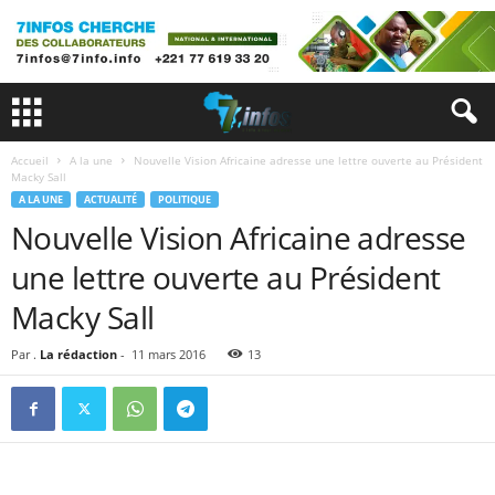
Accueil
A la une
Nouvelle Vision Africaine adresse une lettre ouverte au Président
Macky Sall
A LA UNE
ACTUALITÉ
POLITIQUE
Nouvelle Vision Africaine adresse
une lettre ouverte au Président
Macky Sall
Par .
La rédaction
-
11 mars 2016
13