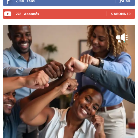
7,300
Fans
J'AIME
278
Abonnés
S'ABONNER