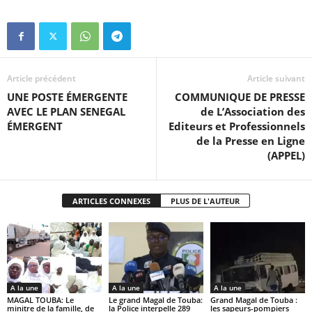
Article précédent
Article suivant
UNE POSTE ÉMERGENTE
COMMUNIQUE DE PRESSE
AVEC LE PLAN SENEGAL
de L’Association des
ÉMERGENT
Editeurs et Professionnels
de la Presse en Ligne
(APPEL)
ARTICLES CONNEXES
PLUS DE L'AUTEUR
A la une
A la une
A la une
MAGAL TOUBA: Le
Le grand Magal de Touba:
Grand Magal de Touba :
minitre de la famille, de
la Police interpelle 289
les sapeurs-pompiers