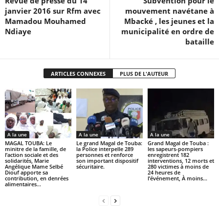
Revue de presse du 14
Subvention pour le
janvier 2016 sur Rfm avec
mouvement navétane à
Mamadou Mouhamed
Mbacké , les jeunes et la
Ndiaye
municipalité en ordre de
bataille
ARTICLES CONNEXES
PLUS DE L'AUTEUR
A la une
A la une
A la une
MAGAL TOUBA: Le
Le grand Magal de Touba:
Grand Magal de Touba :
minitre de la famille, de
la Police interpelle 289
les sapeurs-pompiers
l’action sociale et des
personnes et renforce
enregistrent 182
solidarités, Marie
son important dispositif
interventions, 12 morts et
Angélique Mame Selbé
sécuritaire.
280 victimes à moins de
Diouf apporte sa
24 heures de
contribution, en denrées
l’événement, À moins...
alimentaires...