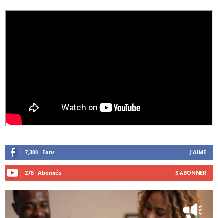
7,300
Fans
J'AIME
278
Abonnés
S'ABONNER