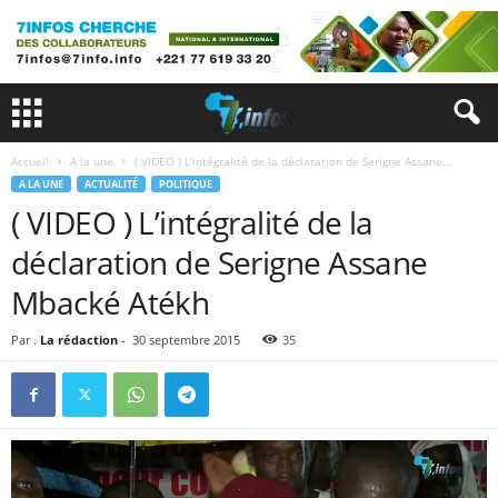
Accueil
A la une
( VIDEO ) L’intégralité de la déclaration de Serigne Assane...
A LA UNE
ACTUALITÉ
POLITIQUE
( VIDEO ) L’intégralité de la
déclaration de Serigne Assane
Mbacké Atékh
Par .
La rédaction
-
30 septembre 2015
35