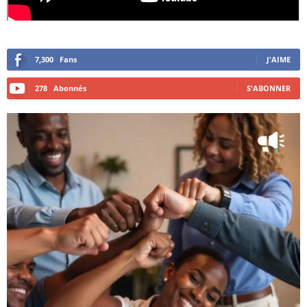
7,300
Fans
J'AIME
278
Abonnés
S'ABONNER