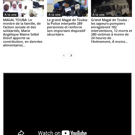
A la une
A la une
A la une
MAGAL TOUBA: Le
Le grand Magal de Touba:
Grand Magal de Touba :
minitre de la famille, de
la Police interpelle 289
les sapeurs-pompiers
l’action sociale et des
personnes et renforce
enregistrent 182
solidarités, Marie
son important dispositif
interventions, 12 morts et
Angélique Mame Selbé
sécuritaire.
280 victimes à moins de
Diouf apporte sa
24 heures de
contribution, en denrées
l’événement, À moins...
alimentaires...