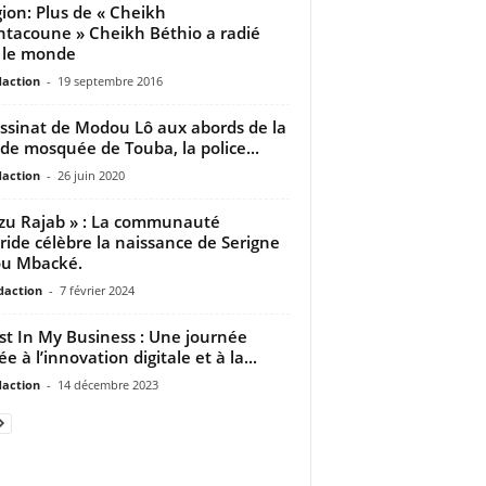
gion: Plus de « Cheikh
ntacoune » Cheikh Béthio a radié
 le monde
daction
-
19 septembre 2016
ssinat de Modou Lô aux abords de la
de mosquée de Touba, la police...
daction
-
26 juin 2020
zu Rajab » : La communauté
ide célèbre la naissance de Serigne
ou Mbacké.
daction
-
7 février 2024
st In My Business : Une journée
e à l’innovation digitale et à la...
daction
-
14 décembre 2023