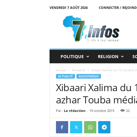
VENDREDI 7 AOÛT 2026
CONNECTER / REJOIND
7
i
n
f
o
s
POLITIQUE
RELIGION
S
Accueil
Actualité
Xibaari Xalima du 19 octobre 2
ACTUALITÉ
AUDIOTHÉQUE
Xibaari Xalima du 
azhar Touba médi
Par .
La rédaction
-
19 octobre 2015
22