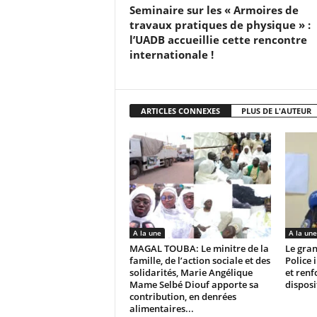
Seminaire sur les « Armoires de
travaux pratiques de physique » :
l’UADB accueillie cette rencontre
internationale !
ARTICLES CONNEXES
PLUS DE L'AUTEUR
A la une
A la une
MAGAL TOUBA: Le minitre de la
Le gran
famille, de l’action sociale et des
Police 
solidarités, Marie Angélique
et renf
Mame Selbé Diouf apporte sa
disposi
contribution, en denrées
alimentaires...