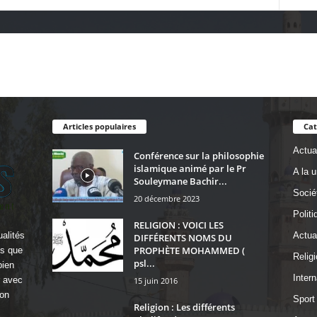
Articles populaires
Cat
Actual
Conférence sur la philosophie
islamique animé par le Pr
A la 
Souleymane Bachir...
Socié
20 décembre 2023
Politi
RELIGION : VOICI LES
alités
Actua
DIFFÉRENTS NOMS DU
PROPHÈTE MOHAMMED (
ls que
Religi
psl...
bien
Intern
r avec
15 juin 2016
on
Sport
Religion : Les différents