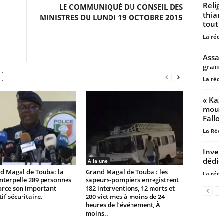
Reli
LE COMMUNIQUÉ DU CONSEIL DES
thia
MINISTRES DU LUNDI 19 OCTOBRE 2015
tout
La ré
Assa
gran
La ré
« Ka
mour
Fall
La Ré
Inve
dédié
A la une
d Magal de Touba: la
Grand Magal de Touba : les
La ré
interpelle 289 personnes
sapeurs-pompiers enregistrent
orce son important
182 interventions, 12 morts et
tif sécuritaire.
280 victimes à moins de 24
heures de l’événement, À
moins...