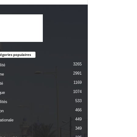
égories populaires
3265
ité
2991
une
1169
té
1074
que
533
lités
466
on
449
ationale
349