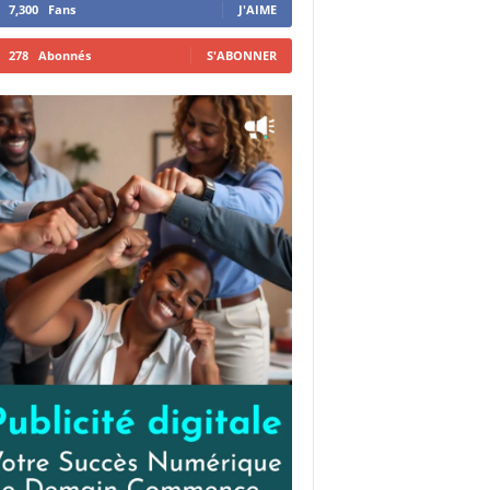
7,300
Fans
J'AIME
278
Abonnés
S'ABONNER